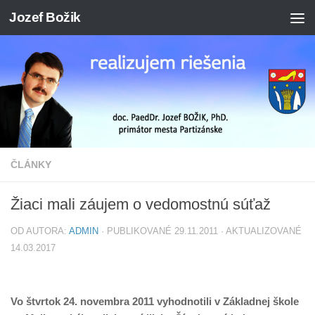
Jozef Božik
Preskočiť na obsah
ČLÁNKY
Žiaci mali záujem o vedomostnú súťaž
OD AUTORA:
ADMIN
· PUBLIKOVANÉ
29.11.2011
· AKTUALIZOVANÉ
14.03.2017
Vo štvrtok 24. novembra 2011 vyhodnotili v Základnej škole