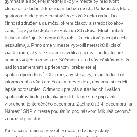
gymnázia a spojenej strednej školy v meste by mali tvoriť
členskú základňu Združenia mládeže mesta Partizánske, ktorej
gestorom bude práve mestská školská žiacka rada. Do
činnosti združenia sa môžu okrem žiakov a stredoškolákov
zapojiť aj vysokoškoláci vo veku do 30 rokov. „Mnohí mladí
ľudia sa sťažujú, že nemajú čo robiť, že niektoré podujatia ich
nezaujímajú. Preto sme v meste vytvorili mestskú školskú
žiacku radu, aby ste si sami navrhli a pripravili podujatia pre
seba a svojich rovesníkov. Súčasne ale od vás očakávame, že
nad ich zameraním a priebehom preberiete aj
spoluzodpovednosť. Chceme, aby ste aj vy, mladí ľudia, boli
informovaní o všetkom čo sa v meste deje, aby sme si vedeli
lepšie porozumieť. Odmenou pre vás súťažiacich i vašich
spolužiakov budú podujatia pre deti, ktoré sme pripravili
v priebehu tohtoročného decembra. Začínajú už 4. decembra na
Námestí SNP v meste podujatím pod názvom Mikuláš deťom,“
zdôraznil primátor.
Ku koncu stretnutia prevzal primátor od žiačky školy