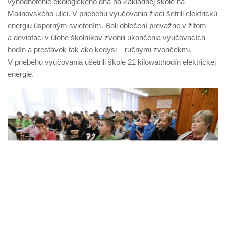
vyhodnotenie ekologického dňa na Základnej škole na
Malinovského ulici. V priebehu vyučovania žiaci šetrili elektrickú
energiu úsporným svietením. Boli oblečení prevažne v žltom
a deviataci v úlohe školníkov zvonili ukončenia vyučovacích
hodín a prestávok tak ako kedysi – ručnými zvončekmi.
V priebehu vyučovania ušetrili škole 21 kilowatthodín elektrickej
energie.