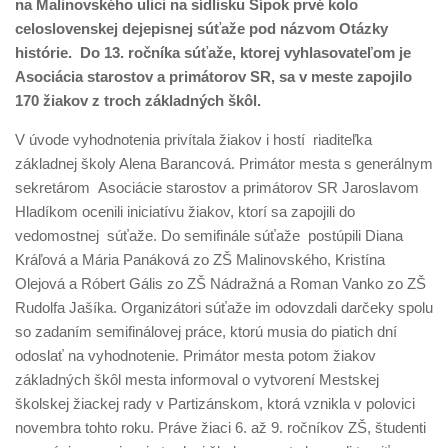
na Malinovského ulici na sídlisku Šípok prvé kolo
celoslovenskej dejepisnej súťaže pod názvom Otázky
histórie. Do 13. ročníka súťaže, ktorej vyhlasovateľom je
Asociácia starostov a primátorov SR, sa v meste zapojilo
170 žiakov z troch základných škôl.
V úvode vyhodnotenia privítala žiakov i hostí riaditeľka
základnej školy Alena Barancová. Primátor mesta s generálnym
sekretárom Asociácie starostov a primátorov SR Jaroslavom
Hladíkom ocenili iniciatívu žiakov, ktorí sa zapojili do
vedomostnej súťaže. Do semifinále súťaže postúpili Diana
Kráľová a Mária Panáková zo ZŠ Malinovského, Kristína
Olejová a Róbert Gális zo ZŠ Nádražná a Roman Vanko zo ZŠ
Rudolfa Jašíka. Organizátori súťaže im odovzdali darčeky spolu
so zadaním semifinálovej práce, ktorú musia do piatich dní
odoslať na vyhodnotenie. Primátor mesta potom žiakov
základných škôl mesta informoval o vytvorení Mestskej
školskej žiackej rady v Partizánskom, ktorá vznikla v polovici
novembra tohto roku. Práve žiaci 6. až 9. ročníkov ZŠ, študenti