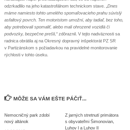
odzrkadlilo na jeho katastrofálnom technickom stave. „
Dnes
máme namiesto tohto umelého spomaľovacieho prahu súvislý
asfaltový povrch. Ten motoristom umožní, aby tadiaľ, bez toho,
aby potrebovali spomaliť, alebo mali ohrozené vozidlá či
podvozky, bezpečne prešli,“
zdôraznil. V tejto nadväznosti sa
radnica obrátila aj na Okresný dopravný inšpektorát PZ SR
v Partizánskom s požiadavkou na pravidelné monitorovanie
rýchlosti v tohto úseku.
MÔŽE SA VÁM EŠTE PÁČIŤ...
Nemocničný park zdobí
Z jarných stretnutí primátora
nový altánok
s obyvateľmi Šimonovian,
Luhov I a Luhov II