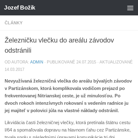
Jozef Božik
Preskočiť na obsah
ČLÁNKY
Železničku vlečku do areálu závodov
odstránili
OD AUTORA:
ADMIN
· PUBLIKOVANÉ
24.07.2015
· AKTUALIZOVANÉ
14.03.2017
Nevyužívaná železničná vlečka do areálu bývalých závodov
v Partizánskom, ktorá komplikovala vodičom prejazd po
frekventovanej Nitrianskej ceste, je už minulosťou. Po
dvoch rokoch intenzívnych rokovaní s vedením radnice ju
jej majiteľ v polovici júla na vlastné náklady odstránil.
Likvidácia časti železničnej vlečky, ktorá pretínala štátnu cestu
I/64 a spomaľovala dopravu na hlavnom ťahu cez Partizánske,
trvala spolu s následnými úpravami komunikácie tri dni.