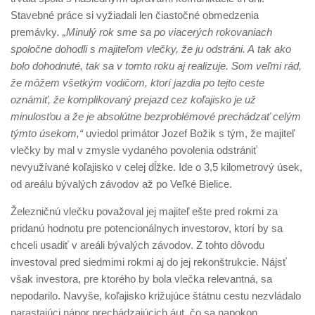
Stavebné práce si vyžiadali len čiastočné obmedzenia
premávky
. „Minulý rok sme sa po viacerých rokovaniach
spoločne dohodli s majiteľom vlečky, že ju odstráni. A tak ako
bolo dohodnuté, tak sa v tomto roku aj realizuje. Som veľmi rád,
že môžem všetkým vodičom, ktorí jazdia po tejto ceste
oznámiť, že komplikovaný prejazd cez koľajisko je už
minulosťou a že je absolútne bezproblémové prechádzať celým
týmto úsekom,“
uviedol primátor Jozef Božik s tým, že majiteľ
vlečky by mal v zmysle vydaného povolenia odstrániť
nevyužívané koľajisko v celej dĺžke. Ide o 3,5 kilometrový úsek,
od areálu bývalých závodov až po Veľké Bielice.
Železničnú vlečku považoval jej majiteľ ešte pred rokmi za
pridanú hodnotu pre potencionálnych investorov, ktorí by sa
chceli usadiť v areáli bývalých závodov. Z tohto dôvodu
investoval pred siedmimi rokmi aj do jej rekonštrukcie. Nájsť
však investora, pre ktorého by bola vlečka relevantná, sa
nepodarilo. Navyše, koľajisko križujúce štátnu cestu nezvládalo
narastajúci nápor prechádzajúcich áut, čo sa napokon