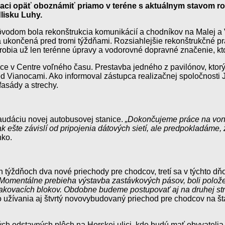
siaci opäť oboznámiť priamo v teréne s aktuálnym stavom 
lisku Luhy.
ôvodom bola rekonštrukcia komunikácií a chodníkov na Malej a 
 ukončená pred tromi týždňami. Rozsiahlejšie rekonštrukčné pr
obia už len terénne úpravy a vodorovné dopravné značenie, kt
ce v Centre voľného času. Prestavba jedného z pavilónov, ktorý
d Vianocami. Ako informoval zástupca realizačnej spoločnosti J
fasády a strechy.
laudáciu novej autobusovej stanice.
„Dokončujeme práce na vonk
 ešte závislí od pripojenia dátových sietí, ale predpokladáme
nko.
ch týždňoch dva nové priechody pre chodcov, tretí sa v týchto d
. Momentálne prebieha výstavba zastávkových pásov, boli polo
kovacích blokov. Obdobne budeme postupovať aj na druhej str
žívania aj štvrtý novovybudovaný priechod pre chodcov na štát
h odstavných plôch na Horskej ulici, kde budú mať obyvatelia 