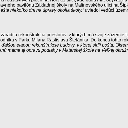
 hlavného pavilónu Základnej školy na Malinovského ulici na Šíp
ešte niekoľko dní na úpravy okolia školy,“
uviedol vedúci územ
aradila rekonštrukcia priestorov, v ktorých má svoje zázemie f
dníka v Parku Milana Rastislava Štefánika. Do konca tohto rok
alšou etapou rekonštrukcie budovy, v ktorej sídli pošta. Okr
nú máme aj opravu podlahy v Materskej škole na Veľkej okružn