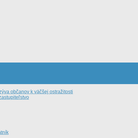
va občanov k väčšej ostražitosti
stupiteľstvo
tník