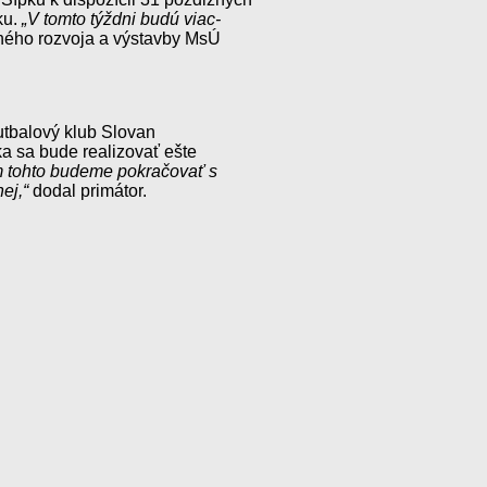
ku.
„V tomto týždni budú viac-
ného rozvoja a výstavby MsÚ
utbalový klub Slovan
a sa bude realizovať ešte
em tohto budeme pokračovať s
ej,“
dodal primátor.