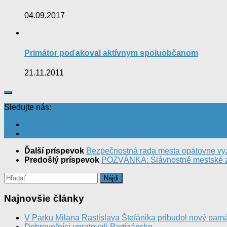
04.09.2017
Primátor poďakoval aktívnym spoluobčanom
21.11.2011
Sledujte nás:
Ďalší príspevok
Bezpečnostná rada mesta opätovne vyzý
Predošlý príspevok
POZVÁNKA: Slávnostné mestské za
Hľadať:
Najnovšie články
V Parku Milana Rastislava Štefánika pribudol nový pamä
Dobrovoľníci upratovali Partizánske