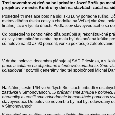
Tretí novembrový deň sa bol primátor Jozef Božik po me
projektov v meste. Kontrolný deň na stavbách začal na síd
Posledné tri mesiace bolo na sídlisku Luhy poriadne rušno. D
metrov dlhého úseku cesty a chodníka na Veľkej okružnej bola
finálnej fáze v týchto dňoch
.
Podľa slov stavbyvedúceho sa dor
Od posledného kontrolného dňa postúpili aj rekonštrukčné prá
aktivity komunitného centra, by mala byť dokončená krátko pre
sú hotové na 80 až 90 percent, vonku pokračuje zatepľovanie 
V druhej polovici decembra plánuje aj SAD Prievidza, a.s. ko
práce a čakáme na objednané interiérové zariadenie. Sme však
kolaudovať,“
potvrdil generálny riaditeľ spoločnosti Michal Da
Na štátnej ceste 1/64 vo Veľkých Bieliciach pribudli v ostatný
zastávke v Šimonovanoch.
„S prácami sme zhruba v polovici
obrubníky a urobili sme odvodnenie komunikácie pomocou vsa
stavbyvedúci. Do polovice novembra by mal byť odovzdaný do u
v Šimonovanoch.
K úspešnému zavŕšeniu smeruje v týchto dňoch výstavba novýc