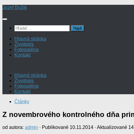
Preskočiť
Jozef Božik
na
obsah
Hľadať:
Hlavná stránka
Životopis
Fotogaléria
Kontakt
Hlavná stránka
Životopis
Fotogaléria
Kontakt
Články
Z novembrového kontrolného dňa prim
od autora:
admin
· Publikované
10.11.2014
· Aktualizované
14