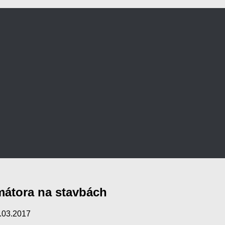
átora na stavbách
.03.2017