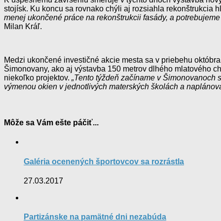
stojísk. Ku koncu sa rovnako chýli aj rozsiahla rekonštrukcia
menej ukončené práce na rekonštrukcii fasády, a potrebujeme 
Milan Kráľ.
Medzi ukončené investičné akcie mesta sa v priebehu októbra z
Šimonovany, ako aj výstavba 150 metrov dlhého mlatového cho
niekoľko projektov.
„Tento týždeň začíname v Šimonovanoch s ď
výmenou okien v jednotlivých materských školách a naplánova
Môže sa Vám ešte páčiť...
Galéria ocenených športovcov sa rozrástla
27.03.2017
Partizánske na pamätné dni nezabúda