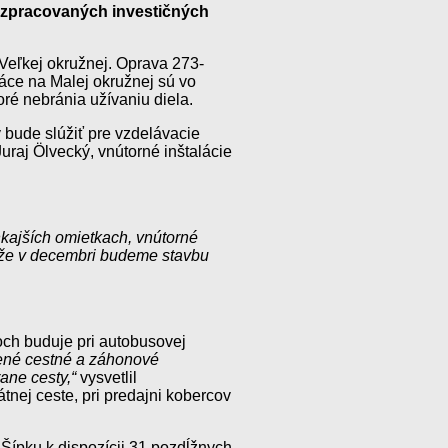
rozpracovaných investičných
Veľkej okružnej. Oprava 273-
áce na Malej okružnej sú vo
oré nebránia užívaniu diela.
 bude slúžiť pre vzdelávacie
uraj Ölvecký, vnútorné inštalácie
ajších omietkach, vnútorné
, že v decembri budeme stavbu
ňoch buduje pri autobusovej
žené cestné a záhonové
ane cesty,“
vysvetlil
nej ceste, pri predajni kobercov
Šípku k dispozícii 31 pozdĺžnych