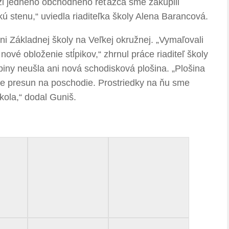
ži jedného obchodného reťazca sme zakúpili
ckú stenu,“ uviedla riaditeľka školy Alena Barancová.
ni Základnej školy na Veľkej okružnej. „Vymaľovali
nové obloženie stĺpikov,“ zhrnul práce riaditeľ školy
piny neušla ani nová schodisková plošina. „Plošina
ke presun na poschodie. Prostriedky na ňu sme
kola,“ dodal Guniš.