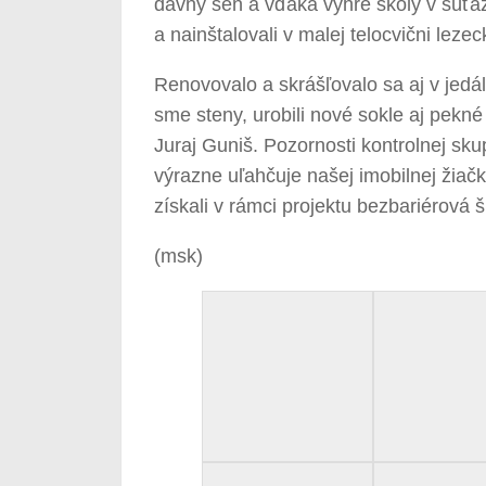
dávny sen a vďaka výhre školy v súťa
a nainštalovali v malej telocvični leze
Renovovalo a skrášľovalo sa aj v jedál
sme steny, urobili nové sokle aj pekné 
Juraj Guniš. Pozornosti kontrolnej sku
výrazne uľahčuje našej imobilnej žiač
získali v rámci projektu bezbariérová š
(msk)