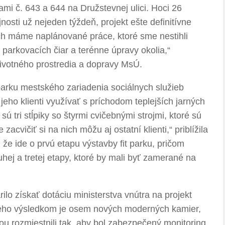
i č. 643 a 644 na Družstevnej ulici. Hoci 26
nosti už nejeden týždeň, projekt ešte definitívne
ch máme naplánované práce, ktoré sme nestihli
 parkovacích čiar a terénne úpravy okolia,“
životného prostredia a dopravy MsÚ.
parku mestského zariadenia sociálnych služieb
jeho klienti využívať s príchodom teplejších jarných
ú tri stĺpiky so štyrmi cvičebnými strojmi, ktoré sú
zacvičiť si na nich môžu aj ostatní klienti,“ priblížila
že ide o prvú etapu výstavby fit parku, pričom
uhej a tretej etapy, ktoré by mali byť zamerané na
o získať dotáciu ministerstva vnútra na projekt
 „Jeho výsledkom je osem nových moderných kamier,
ou rozmiestnili tak, aby bol zabezpečený monitoring