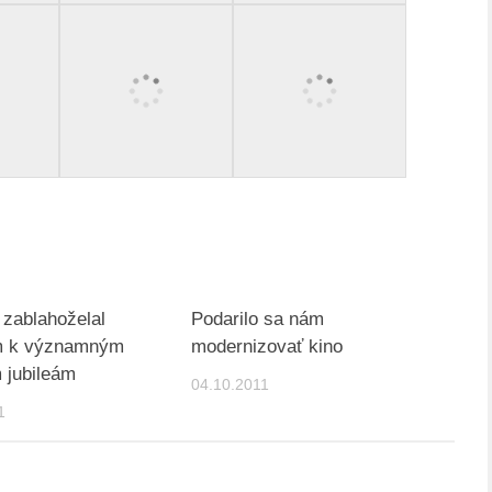
 zablahoželal
Podarilo sa nám
m k významným
modernizovať kino
 jubileám
04.10.2011
1