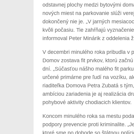
odstavnej plochy medzi bytovými domam
nových miest na parkovanie slúži verej
dokončený nie je. „V jarných mesiaco
kvôli počasiu. Tie zahŕňajú vyznačenie
informoval Peter Minárik z oddelenia 
V decembri minulého roka pribudla v 
Domov zostava fit prvkov, ktorú začnú 
dní. „Súčasťou nášho malého fit parku s
určené primárne pre ľudí na vozíku, ale 
riaditeľka Domova Petra Zubatá s tým, 
ambíciou zariadenia je aj realizácia dr
pohybové aktivity chodiacich klientov.
Koncom minulého roka sa mestu podaril
podpory prevencie proti kriminalite.
ktoré sme po dohode so štátnou políci