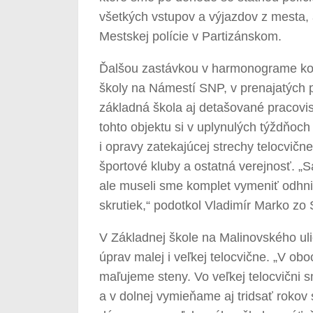
všetkých vstupov a výjazdov z mesta, ale
Mestskej polície v Partizánskom.
Ďalšou zastávkou v harmonograme kont
školy na Námestí SNP, v prenajatých p
základná škola aj detašované pracovis
tohto objektu si v uplynulých týždňoc
i opravy zatekajúcej strechy telocvičn
športové kluby a ostatná verejnosť. „S
ale museli sme komplet vymeniť odhnit
skrutiek,“ podotkol Vladimír Marko zo
V Základnej škole na Malinovského uli
úprav malej i veľkej telocvične. „V o
maľujeme steny. Vo veľkej telocvični 
a v dolnej vymieňame aj tridsať rokov 