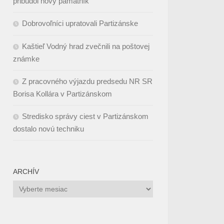
pribudol nový pamätník
Dobrovoľníci upratovali Partizánske
Kaštieľ Vodný hrad zvečnili na poštovej
známke
Z pracovného výjazdu predsedu NR SR
Borisa Kollára v Partizánskom
Stredisko správy ciest v Partizánskom
dostalo novú techniku
ARCHÍV
Archív