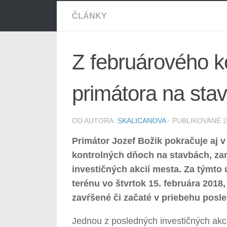
ČLÁNKY
Z februárového k
primátora na sta
OD AUTORA:
SKALICANOVA
· PUBLIKOVANÉ
2
Primátor Jozef Božik pokračuje aj
kontrolných dňoch na stavbách, za
investičných akcií mesta. Za týmto
terénu vo štvrtok 15. februára 2018,
zavŕšené či začaté v priebehu pos
Jednou z posledných investičných akc