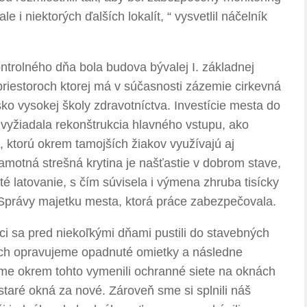
 i niektorých ďalších lokalít, “ vysvetlil náčelník
rolného dňa bola budova bývalej I. základnej
riestoroch ktorej má v súčasnosti zázemie cirkevná
ko vysokej školy zdravotníctva. Investície mesta do
h vyžiadala rekonštrukcia hlavného vstupu, ako
e, ktorú okrem tamojších žiakov využívajú aj
amotná strešná krytina je našťastie v dobrom stave,
é latovanie, s čím súvisela i výmena zhruba tisícky
 Správy majetku mesta, ktorá práce zabezpečovala.
ci sa pred niekoľkými dňami pustili do stavebných
boch opravujeme opadnuté omietky a následne
sme okrem tohto vymenili ochranné siete na oknách
staré okná za nové. Zároveň sme si splnili náš