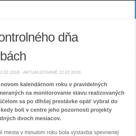
ontrolného dňa
vbách
2.02.2018
· AKTUALIZOVANÉ
22.02.2018
 v novom kalendárnom roku v pravidelných
meraných na monitorovanie stavu realizovaných
 účelom sa po dlhšej prestávke opäť vybral do
 kedy boli v centre jeho pozornosti projekty
ledných dvoch mesiacov.
ií mesta v minulom roku bola výstavba spevnenej