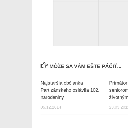
MÔŽE SA VÁM EŠTE PÁČIŤ...
Najstaršia občianka
Primátor
Partizánskeho oslávila 102.
senioro
narodeniny
životným
05.12.2014
23.03.201