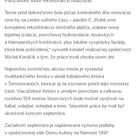
Partizánske, ktoré rekonštrukciu realizovali.
Tesne pred dokončením bola počas kontrolného dňa renovácia
strechy na centre voľného času – pavilón F. „Robili sme
kompletnú rekonštrukciu strešného plášťa, vrátane novej
tepelnej izolácie, povrchovej hydroizolácie, tesárskych
a klampiarskych konštrukcií, plus lokálne vysprávky fasády,
ktorá bola poškodená,“ vysvetlil konateľ realizačnej spoločnosti
Michal Kováčik s tým, že práce trvali zhruba osem dní.
Najnovšou investičnou akciou mesta je výstavba
multifunkčného ihriska v areáli futbalového ihriska
v Šimonovanoch, ktorá je aj na zozname priorít tejto mestskej
časti. Viacúčelové ihrisko s umelým povrchom a celkovou
rozlohou 924 metrov štvorcových bude možné využívať na
futbal, volejbal, nohejbal a tenis. Stavebné práce by mali byť
ukončené koncom septembra.
Začiatkom septembra je naplánovaná výmena podlahy
v spoločenskej sále Domu kultúry na Námestí SNP