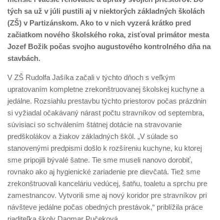
tých sa už v júli pustili aj v niektorých základných školách
(ZŠ) v Partizánskom. Ako to v nich vyzerá krátko pred
začiatkom nového školského roka, zisťoval primátor mesta
Jozef Božik počas svojho augustového kontrolného dňa na
stavbách.
V ZŠ Rudolfa Jašíka začali v týchto dňoch s veľkým
upratovaním kompletne zrekonštruovanej školskej kuchyne a
jedálne. Rozsiahlu prestavbu týchto priestorov počas prázdnin
si vyžiadal očakávaný nárast počtu stravníkov od septembra,
súvisiaci so schválením štátnej dotácie na stravovanie
predškolákov a žiakov základných škôl. „V súlade so
stanovenými predpismi došlo k rozšíreniu kuchyne, ku ktorej
sme pripojili bývalé šatne. Tie sme museli nanovo dorobiť,
rovnako ako aj hygienické zariadenie pre dievčatá. Tiež sme
zrekonštruovali kanceláriu vedúcej, šatňu, toaletu a sprchu pre
zamestnancov. Vytvorili sme aj nový koridor pre stravníkov pri
návšteve jedálne počas obedných prestávok,“ priblížila práce
riaditeľka školy Dagmar Pučeková.