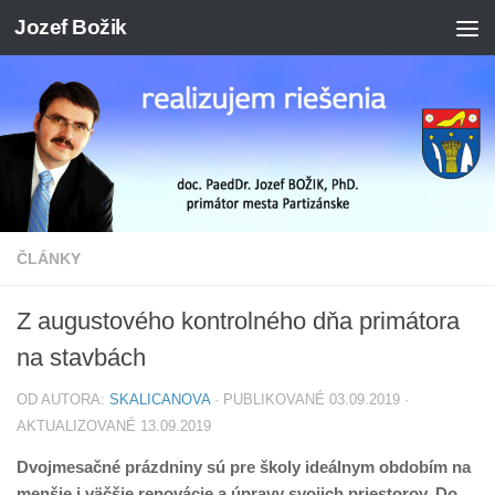
Jozef Božik
Preskočiť na obsah
ČLÁNKY
Z augustového kontrolného dňa primátora
na stavbách
OD AUTORA:
SKALICANOVA
· PUBLIKOVANÉ
03.09.2019
·
AKTUALIZOVANÉ
13.09.2019
Dvojmesačné prázdniny sú pre školy ideálnym obdobím na
menšie i väčšie renovácie a úpravy svojich priestorov. Do