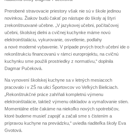
Prerobené stravovacie priestory však nie sú v škole jedinou
novinkou. Žiakov budú čakať po nástupe do školy aj štyri
zrekonštruované učebne. „V jazykovej učebni, počítačovej
učebni, školskej dielni a cvičnej kuchynke máme novú
elektroinštaláciu, vykurovanie, osvetlenie, podlahy
a nové moderné vybavenie. V prípade prvých troch učební ide o
rekonštrukciu financovanú v rámci europrojektu, na cvičnú
kuchynku sme použili prostriedky z normatívu,“ doplnila
Dagmar Pučeková.
Na vynovení školskej kuchyne sa v letných mesiacoch
pracovalo i v ZŠ na ulici Športovcov vo Veľkých Bieliciach.
„Rekonštrukčné práce zahŕňali kompletnú výmenu
elektroinštalácie, taktiež výmenu obkladov a vymaľovanie stien.
Momentálne ešte čakáme na niekoľko nových spotrebičov,
ktoré budeme musieť zapojiť a začali sme s čistením a
prípravou kuchyne na prevádzku,“ uviedla riaditeľka školy Eva
Gvotová.