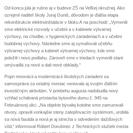
Od konca júla je rušno aj v budove ZŠ na Veľkej okružnej. Ako
ozrejmil riaditeľ školy Juraj Guniš, dôvodom je ďalšia etapa
rekonštrukcie elektroinštalácie v bloku A na poschodí: „Vymenili
sme elektrické rozvody v učebni a v kabinete výtvarnej
výchovy, na chodbe, v hygienických zariadeniach a v učebni
hudobnej výchovy. Následne sme aj vymaľovali učebňu
výtvarnej výchovy a kabinet výtvarnej výchovy, kde sme
položili i novú podlahu. Zároveň sme v triedach vymenili staré
umývadlá za nové a dali nové obklady.“
Popri renovácii a modernizácii školských zariadení sa
samospráva za ostatný mesiac venovala aj svojím ďalším
investičným aktivitám. V priebehu augusta nadobudla nový
vzhľad schátraná prístavba bytového domu č. 945 na
Februárovej ulici. „Na objekte bývalej kotolne sme zamurovali
otvory, opravili vonkajšie steny zatepľovacím systémom, urobila
sa nová fasáda a nová je aj strecha s odvedením dažďových
vôd,“ informoval Róbert Dorušinec z Technických služieb mesta