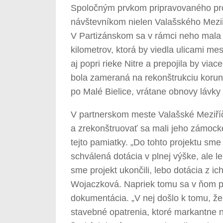
Spoločným prvkom pripravovaného pro
návštevníkom nielen Valašského Meziří
V Partizánskom sa v rámci neho mala v
kilometrov, ktorá by viedla ulicami m
aj popri rieke Nitre a prepojila by vi
bola zameraná na rekonštrukciu koruny
po Malé Bielice, vrátane obnovy lávky 
V partnerskom meste Valašské Meziříč
a zrekonštruovať sa mali jeho zámocké 
tejto pamiatky. „Do tohto projektu sm
schválená dotácia v plnej výške, ale l
sme projekt ukončili, lebo dotácia z i
Wojaczková. Napriek tomu sa v ňom po
dokumentácia. „V nej došlo k tomu, že 
stavebné opatrenia, ktoré markantne n