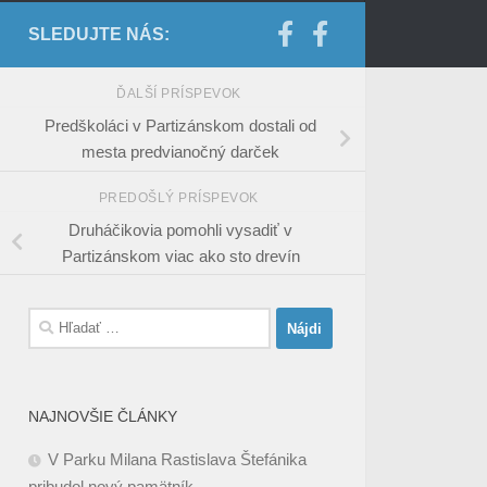
SLEDUJTE NÁS:
ĎALŠÍ PRÍSPEVOK
Predškoláci v Partizánskom dostali od
mesta predvianočný darček
PREDOŠLÝ PRÍSPEVOK
Druháčikovia pomohli vysadiť v
Partizánskom viac ako sto drevín
Hľadať:
NAJNOVŠIE ČLÁNKY
V Parku Milana Rastislava Štefánika
pribudol nový pamätník