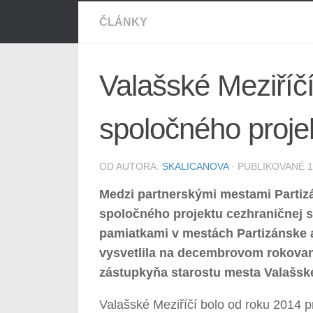
ČLÁNKY
Valašské Meziříč
spoločného proje
OD AUTORA:
SKALICANOVA
· PUBLIKOVANÉ
1
Medzi partnerskými mestami Partizá
spoločného projektu cezhraničnej s
pamiatkami v mestách Partizánske a 
vysvetlila na decembrovom rokovan
zástupkyňa starostu mesta Valašsk
Valašské Meziříčí bolo od roku 2014 