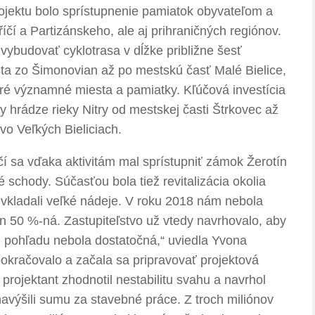
jektu bolo sprístupnenie pamiatok obyvateľom a
čí a Partizánskeho, ale aj prihraničných regiónov.
ybudovať cyklotrasa v dĺžke približne šesť
esta zo Šimonovian až po mestskú časť Malé Bielice,
aceré významné miesta a pamiatky. Kľúčová investícia
 hrádze rieky Nitry od mestskej časti Štrkovec až
vo Veľkých Bieliciach.
í sa vďaka aktivitám mal sprístupniť zámok Žerotín
schody. Súčasťou bola tiež revitalizácia okolia
e vkladali veľké nádeje. V roku 2018 nám nebola
en 50 %-ná. Zastupiteľstvo už vtedy navrhovalo, aby
ch pohľadu nebola dostatočná,“ uviedla Yvona
kračovalo a začala sa pripravovať projektová
projektant zhodnotil nestabilitu svahu a navrhol
avýšili sumu za stavebné práce. Z troch miliónov