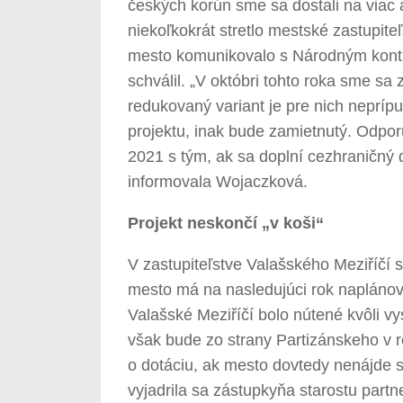
českých korún sme sa dostali na viac a
niekoľkokrát stretlo mestské zastupite
mesto komunikovalo s Národným kont
schválil. „V októbri tohto roka sme sa 
redukovaný variant je pre nich neprípu
projektu, inak bude zamietnutý. Odpor
2021 s tým, ak sa doplní cezhraničný 
informovala Wojaczková.
Projekt neskončí „v koši“
V zastupiteľstve Valašského Meziříčí s
mesto má na nasledujúci rok naplánova
Valašské Meziříčí bolo nútené kvôli v
však bude zo strany Partizánskeho v
o dotáciu, ak mesto dovtedy nenájde sp
vyjadrila sa zástupkyňa starostu part