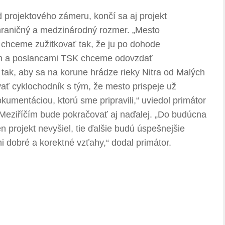
d projektového zámeru, končí sa aj projekt
hraničný a medzinárodný rozmer. „Mesto
 chceme zužitkovať tak, že ju po dohode
 a poslancami TSK chceme odovzdať
k, aby sa na korune hrádze rieky Nitra od Malých
ať cyklochodník s tým, že mesto prispeje už
umentáciou, ktorú sme pripravili,“ uviedol primátor
Meziříčím bude pokračovať aj naďalej. „Do budúcna
 projekt nevyšiel, tie ďalšie budú úspešnejšie
 dobré a korektné vzťahy,“ dodal primátor.