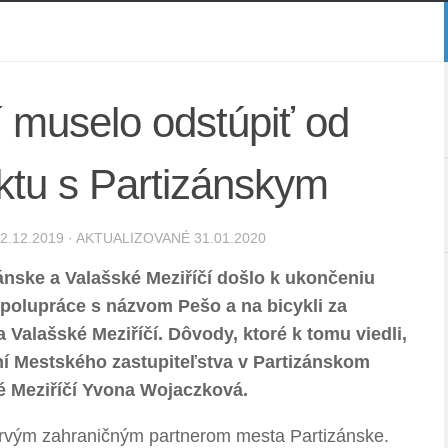
í muselo odstúpiť od
ktu s Partizánskym
2.12.2019
· AKTUALIZOVANÉ
31.01.2020
nske a Valašské Meziříčí došlo k ukončeniu
polupráce s názvom Pešo a na bicykli za
Valašské Meziříčí. Dôvody, ktoré k tomu viedli,
í Mestského zastupiteľstva v Partizánskom
é Meziříčí Yvona Wojaczková.
prvým zahraničným partnerom mesta Partizánske.