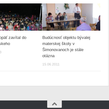
opäť zavítal do
Budúcnosť objektu bývalej
skeho
materskej školy v
Šimonovanoch je stále
3
otázna
15.06.2011