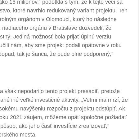
ko 15 miliónov,“ podotkla s tým, že k tejto veci sa
ľstvo, ktoré navrhlo redukovaný variant projektu. Ten
rolným orgánom v Olomouci, ktorý ho následne
z riadiaceho orgánu v Bratislave dozvedeli, že
stný. Jediná možnosť bola prijať úplnú verziu
učili nám, aby sme projekt podali opätovne v roku
dopad, tak je šanca, že bude plne podporený,“
a však nepodarilo tento projekt presadiť, pretože
né iné veľké investičné aktivity. „Veľmi ma mrzí, že
ysokému navýšeniu rozpočtu z projektu odstúpiť. Ak
 roku 2021 záujem, môžeme opäť spoločne požiadať
ôsob, ako jeho časť investície zrealizovať,“
nerského mesta.