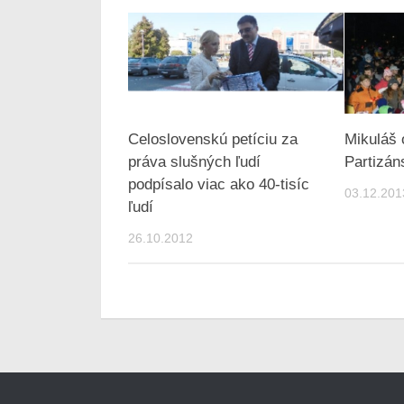
Celoslovenskú petíciu za
Mikuláš 
práva slušných ľudí
Partizán
podpísalo viac ako 40-tisíc
03.12.201
ľudí
26.10.2012