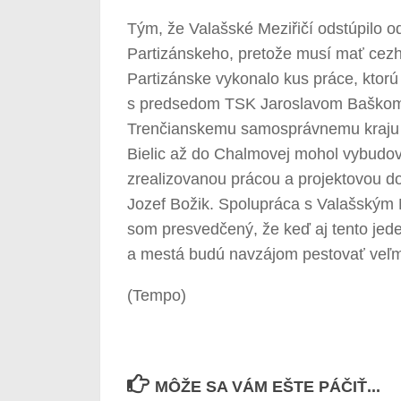
Tým, že Valašské Meziřičí odstúpilo o
Partizánskeho, pretože musí mať cez
Partizánske vykonalo kus práce, ktorú
s predsedom TSK Jaroslavom Baškom
Trenčianskemu samosprávnemu kraju ta
Bielic až do Chalmovej mohol vybudov
zrealizovanou prácou a projektovou dok
Jozef Božik. Spolupráca s Valašským 
som presvedčený, že keď aj tento jeden
a mestá budú navzájom pestovať veľmi
(Tempo)
MÔŽE SA VÁM EŠTE PÁČIŤ...