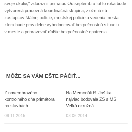
svoje okolie,“
zdôraznil primátor. Od septembra tohto roka bude
vytvorená pracovná koordinačná skupina, zložená sú
zástupcov štátnej polície, mestskej polície a vedenia mesta,
ktorá bude pravidelne vyhodnocovať bezpečnostnú situáciu
v meste a pripravovať ďalšie bezpečnostné opatrenia.
MÔŽE SA VÁM EŠTE PÁČIŤ...
Z novembrového
Na Memoriáli R. Jašíka
kontrolného dňa primátora
najviac bodovala ZŠ s MŠ
na stavbách
Veľká okružná
09.11.2015
03.06.2014