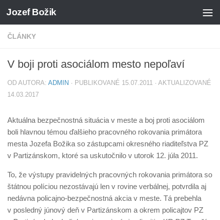
Jozef Božik
Preskočiť na obsah
ČLÁNKY
V boji proti asociálom mesto nepoľaví
OD AUTORA:
ADMIN
· PUBLIKOVANÉ
15.07.2011
· AKTUALIZOVANÉ
14.03.2017
Aktuálna bezpečnostná situácia v meste a boj proti asociálom
boli hlavnou témou ďalšieho pracovného rokovania primátora
mesta Jozefa Božika so zástupcami okresného riaditeľstva PZ
v Partizánskom, ktoré sa uskutočnilo v utorok 12. júla 2011.
To, že výstupy pravidelných pracovných rokovania primátora so
štátnou políciou nezostávajú len v rovine verbálnej, potvrdila aj
nedávna policajno-bezpečnostná akcia v meste. Tá prebehla
v posledný júnový deň v Partizánskom a okrem policajtov PZ