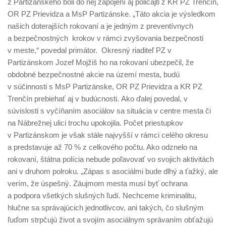
z Partizánskeho boli do nej zapojení aj policajti z KR PZ Trenčín,
OR PZ Prievidza a MsP Partizánske.
„Táto akcia je výsledkom
našich doterajších rokovaní a je jedným z preventívnych
a bezpečnostných
krokov v rámci zvyšovania bezpečnosti
v meste,“
povedal primátor
.
Okresný riaditeľ PZ v
Partizánskom Jozef Mojžiš ho na rokovaní ubezpečil, že
obdobné bezpečnostné akcie na území mesta, budú
v súčinnosti s MsP Partizánske, OR PZ Prievidza a KR PZ
Trenčín prebiehať aj v budúcnosti.
Ako ďalej povedal, v
súvislosti s vyčíňaním asociálov sa situácia v centre mesta či
na Nábrežnej ulici trochu upokojila. Počet priestupkov
v Partizánskom je však stále najvyšší v rámci celého okresu
a predstavuje až 70 % z celkového počtu. Ako odznelo na
rokovaní, štátna polícia nebude poľavovať vo svojich aktivitách
ani v druhom polroku.
„Zápas s asociálmi bude dlhý a ťažký, ale
verím, že úspešný. Záujmom mesta musí byť ochrana
a podpora všetkých slušných ľudí. Nechceme kriminalitu,
hlučne sa správajúcich jednotlivcov, ani takých, čo slušným
ľuďom strpčujú život a svojím asociálnym správaním obťažujú