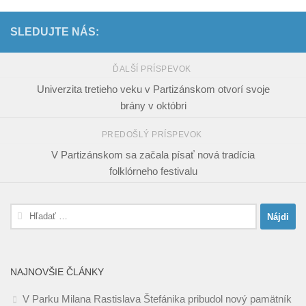
SLEDUJTE NÁS:
ĎALŠÍ PRÍSPEVOK
Univerzita tretieho veku v Partizánskom otvorí svoje
brány v októbri
PREDOŠLÝ PRÍSPEVOK
V Partizánskom sa začala písať nová tradícia
folklórneho festivalu
Hľadať:
NAJNOVŠIE ČLÁNKY
V Parku Milana Rastislava Štefánika pribudol nový pamätník