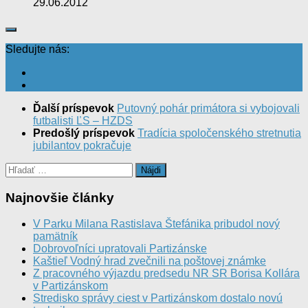
29.06.2012
Sledujte nás:
Ďalší príspevok
Putovný pohár primátora si vybojovali
futbalisti ĽS – HZDS
Predošlý príspevok
Tradícia spoločenského stretnutia
jubilantov pokračuje
Hľadať:
Najnovšie články
V Parku Milana Rastislava Štefánika pribudol nový
pamätník
Dobrovoľníci upratovali Partizánske
Kaštieľ Vodný hrad zvečnili na poštovej známke
Z pracovného výjazdu predsedu NR SR Borisa Kollára
v Partizánskom
Stredisko správy ciest v Partizánskom dostalo novú