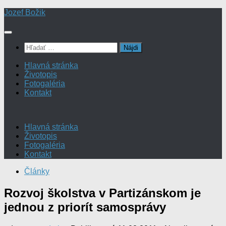
Preskočiť
Jozef Božik
na
obsah
Hľadať:
Hlavná stránka
Životopis
Fotogaléria
Kontakt
Hlavná stránka
Životopis
Fotogaléria
Kontakt
Články
Rozvoj školstva v Partizánskom je
jednou z priorít samosprávy