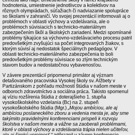
hodnotenia, umiestnenie jednotlivcov a kolektívov na
rôznych olympiádach, súťažiach či nadviazanie spolupráce
so školami v zahraničí. Vo svojej prezentácií informovali aj o
problémoch v oblasti výchovy a vzdelávania, ale o
problémoch súvisiacich s technicko-materiálnym
zabezpečením škôl a školských zariadení. Medzi spomínané
problémy týkajúce sa výchovno-vzdelávacieho procesu patril
predovšetkým zvyšujúci sa počet integrovaných žiakov, s
ktorým súvisí aj nedostatok špeciálnych pedagógov. V
oblasti technicko-materiálneho zabezpečenia to boli
predovšetkým problémy súvisiace so zlým technickým
stavom budov a nedostatočnou vybavenosťou.
V závere prezentácií pripomenul primátor aj význam
detašovaného pracoviska Vysokej školy sv. Alžbety v
Partizánskom z pohľadu možností štúdia v našom meste v
odboroch zdravotníctvo a sociálna práca. Takisto spomenul
aj víziu rozšírenia štúdia z doterajšieho 1. stupňa
vysokoškolského vzdelania (Bc) na 2. stupeň
vysokoškolského štúdia (Mgr.)
„Mojou ambíciou, ale aj
ambíciou poslaneckého zboru a vedenia mesta je, aby sme
takýmito pravidelnými konferenciami prispeli k rozvoju
školstva v našom meste a vážne sa zaoberali problémami,
ktoré v oblasti výchovy a vzdelávania trápia nielen učiteľov,
ale aj širokú verejnosť,“
zdôraznil v závere konferencie