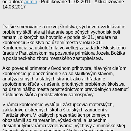
od autora:
admin
· Publikované
11.02.2011
· Aktualizované
14.03.2017
Ďalšie smerovanie a rozvoj školstva, výchovno-vzdelávacie
problémy škôl, ale aj hľadanie spoločných východísk boli
témami, o ktorých sa hovorilo v pondelok 31. januára na
konferencii Školstvo na území mesta v roku 2011.
Konferencia sa uskutočnila vo veľkej zasadačke Mestského
úradu v Partizánskom na pozvanie primátora Jozefa Božika
a poslaneckého zboru mestského zastupiteľstva.
Ako povedal primátor v úvodnom príhovore, hlavným cieľom
konferencie je oboznámenie sa so skutkovým stavom,
analýza silných a slabých stránok ako aj hľadanie
spoločného kľúča k riešeniu prioritných problémov školstva
na území nášho mesta prostredníctvom pravidelných stretnutí
zástupcov škôl a predstaviteľov samosprávy.
V rámci konferencie vystúpili zástupcovia materských,
základných, stredných škôl a školských zariadení v
Partizánskom. V krátkych prezentáciách prítomných
oboznámili so zameraním, výsledkami, a úspechmi
dosiahnutými v rámci vzdelávania, výchovy a mimoškolskej
činnosti ako napr. umiestnenie školy v rámci krajského