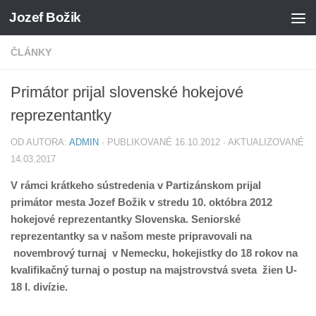
Jozef Božik
Preskočiť na obsah
ČLÁNKY
Primátor prijal slovenské hokejové
reprezentantky
OD AUTORA:
ADMIN
· PUBLIKOVANÉ
16.10.2012
· AKTUALIZOVANÉ
14.03.2017
V rámci krátkeho sústredenia v Partizánskom prijal
primátor mesta Jozef Božik v stredu 10. októbra 2012
hokejové reprezentantky Slovenska. Seniorské
reprezentantky sa v našom meste pripravovali na
novembrový turnaj v Nemecku, hokejistky do 18 rokov na
kvalifikačný turnaj o postup na majstrovstvá sveta žien U-
18 I. divízie.