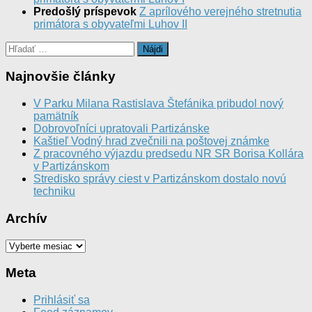
Predošlý príspevok
Z aprílového verejného stretnutia
primátora s obyvateľmi Luhov II
Hľadať:
Najnovšie články
V Parku Milana Rastislava Štefánika pribudol nový
pamätník
Dobrovoľníci upratovali Partizánske
Kaštieľ Vodný hrad zvečnili na poštovej známke
Z pracovného výjazdu predsedu NR SR Borisa Kollára
v Partizánskom
Stredisko správy ciest v Partizánskom dostalo novú
techniku
Archív
Archív
Meta
Prihlásiť sa