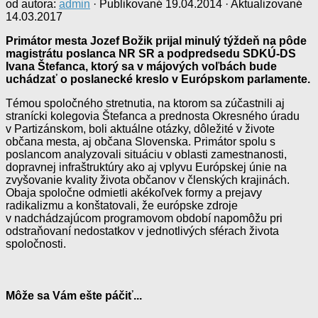
od autora:
admin
· Publikované
19.04.2014
· Aktualizované
14.03.2017
Primátor mesta Jozef Božik prijal minulý týždeň na pôde
magistrátu poslanca NR SR a podpredsedu SDKÚ-DS
Ivana Štefanca, ktorý sa v májových voľbách bude
uchádzať o poslanecké kreslo v Európskom parlamente.
Témou spoločného stretnutia, na ktorom sa zúčastnili aj
stranícki kolegovia Štefanca a prednosta Okresného úradu
v Partizánskom, boli aktuálne otázky, dôležité v živote
občana mesta, aj občana Slovenska. Primátor spolu s
poslancom analyzovali situáciu v oblasti zamestnanosti,
dopravnej infraštruktúry ako aj vplyvu Európskej únie na
zvyšovanie kvality života občanov v členských krajinách.
Obaja spoločne odmietli akékoľvek formy a prejavy
radikalizmu a konštatovali, že európske zdroje
v nadchádzajúcom programovom období napomôžu pri
odstraňovaní nedostatkov v jednotlivých sférach života
spoločnosti.
Môže sa Vám ešte páčiť...