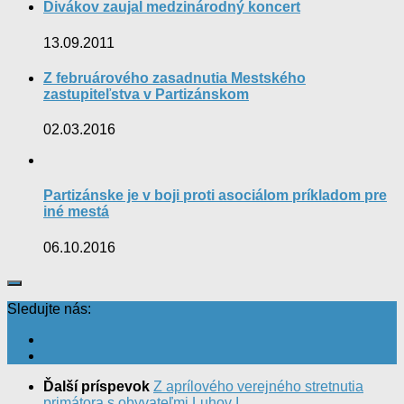
Divákov zaujal medzinárodný koncert
13.09.2011
Z februárového zasadnutia Mestského
zastupiteľstva v Partizánskom
02.03.2016
Partizánske je v boji proti asociálom príkladom pre
iné mestá
06.10.2016
Sledujte nás:
Ďalší príspevok
Z aprílového verejného stretnutia
primátora s obyvateľmi Luhov I