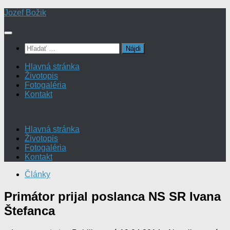
Preskočiť
Jozef Božik
na
obsah
Hľadať:
Hlavná stránka
Životopis
Fotogaléria
Kontakt
Hlavná stránka
Životopis
Fotogaléria
Kontakt
Články
Primátor prijal poslanca NS SR Ivana
Štefanca