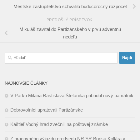
Mestské zastupiteľstvo schválilo budúcoročný rozpočet
PREDOŠLÝ PRÍSPEVOK
Mikuláš zavítal do Partizánskeho v prvú adventnú
nedeľu
Hľadať:
NAJNOVŠIE ČLÁNKY
V Parku Milana Rastislava Štefánika pribudol nový pamätník
Dobrovoľníci upratovali Partizánske
Kaštieľ Vodný hrad zvečnili na poštovej známke
Z pracovného výjazdu predsedu NR SR Borisa Kollára v