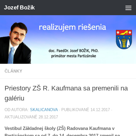
Jozef Božik
Preskočiť na obsah
ČLÁNKY
Priestory ZŠ R. Kaufmana sa premenili na
galériu
OD AUTORA:
SKALICANOVA
· PUBLIKOVANÉ
14.12.2017
·
AKTUALIZOVANÉ
28.12.2017
Vestibul Základnej školy (ZŠ) Radovana Kaufmana v
Partizánskom sa od 7. do 14. decembra 2017 zmenil na