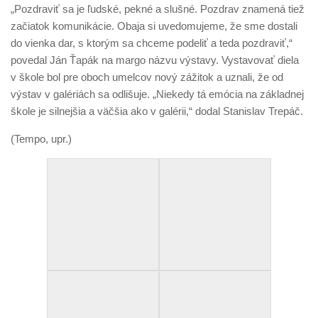
„Pozdraviť sa je ľudské, pekné a slušné. Pozdrav znamená tiež
začiatok komunikácie. Obaja si uvedomujeme, že sme dostali
do vienka dar, s ktorým sa chceme podeliť a teda pozdraviť,“
povedal Ján Ťapák na margo názvu výstavy. Vystavovať diela
v škole bol pre oboch umelcov nový zážitok a uznali, že od
výstav v galériách sa odlišuje. „Niekedy tá emócia na základnej
škole je silnejšia a väčšia ako v galérii,“ dodal Stanislav Trepáč.
(Tempo, upr.)