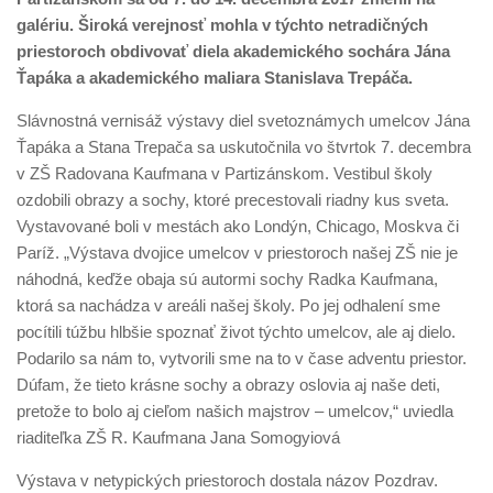
galériu. Široká verejnosť mohla v týchto netradičných
priestoroch obdivovať diela akademického sochára Jána
Ťapáka a akademického maliara Stanislava Trepáča.
Slávnostná vernisáž výstavy diel svetoznámych umelcov Jána
Ťapáka a Stana Trepača sa uskutočnila vo štvrtok 7. decembra
v ZŠ Radovana Kaufmana v Partizánskom. Vestibul školy
ozdobili obrazy a sochy, ktoré precestovali riadny kus sveta.
Vystavované boli v mestách ako Londýn, Chicago, Moskva či
Paríž. „Výstava dvojice umelcov v priestoroch našej ZŠ nie je
náhodná, keďže obaja sú autormi sochy Radka Kaufmana,
ktorá sa nachádza v areáli našej školy. Po jej odhalení sme
pocítili túžbu hlbšie spoznať život týchto umelcov, ale aj dielo.
Podarilo sa nám to, vytvorili sme na to v čase adventu priestor.
Dúfam, že tieto krásne sochy a obrazy oslovia aj naše deti,
pretože to bolo aj cieľom našich majstrov – umelcov,“ uviedla
riaditeľka ZŠ R. Kaufmana Jana Somogyiová
Výstava v netypických priestoroch dostala názov Pozdrav.