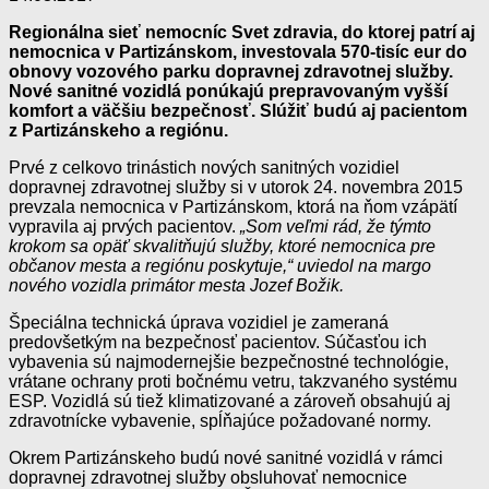
Regionálna sieť nemocníc Svet zdravia, do ktorej patrí aj
nemocnica v Partizánskom, investovala 570-tisíc eur do
obnovy vozového parku dopravnej zdravotnej služby.
Nové sanitné vozidlá ponúkajú prepravovaným vyšší
komfort a väčšiu bezpečnosť. Slúžiť budú aj pacientom
z Partizánskeho a regiónu.
Prvé z celkovo trinástich nových sanitných vozidiel
dopravnej zdravotnej služby si v utorok 24. novembra 2015
prevzala nemocnica v Partizánskom, ktorá na ňom vzápätí
vypravila aj prvých pacientov.
„Som veľmi rád, že týmto
krokom sa opäť skvalitňujú služby, ktoré nemocnica pre
občanov mesta a regiónu poskytuje,“
uviedol na margo
nového vozidla primátor mesta Jozef Božik.
Špeciálna technická úprava vozidiel je zameraná
predovšetkým na bezpečnosť pacientov. Súčasťou ich
vybavenia sú najmodernejšie bezpečnostné technológie,
vrátane ochrany proti bočnému vetru, takzvaného systému
ESP. Vozidlá sú tiež klimatizované a zároveň obsahujú aj
zdravotnícke vybavenie, spĺňajúce požadované normy.
Okrem Partizánskeho budú nové sanitné vozidlá v rámci
dopravnej zdravotnej služby obsluhovať nemocnice