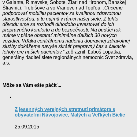
v Galante, Rimavskej Sobote, Žiari nad Hronom, Banskej
Štiavnici, Trebišove a vo Vranove nad Topľou.
„Chceme
podporovať mobilitu pacientov za kvalitnou zdravotnou
starostlivosťou, a to najmä v rámci našej siete. Z tohto
dôvodu sme sa rozhodli dlhodobo investovať do ich
prepravného komfortu a do bezpečnosti. Na budúci rok
máme v pláne obstarať minimálne ďalších 30 nových
vozidiel. Vďaka centrálnemu riadeniu dopravnej zdravotnej
služby dokážeme navyše skrátiť prepravný čas a čakacie
lehoty pre našich pacientov,“
zdôraznil Ľuboš Lopatka,
generálny riaditeľ siete regionálnych nemocníc Svet zdravia,
a.s.
Môže sa Vám ešte páčiť...
Z jesenných verejných stretnutí primátora s
obyvateľmi Návojoviec, Malých a Veľkých Bielic
25.09.2015