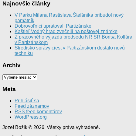
Najnovšie články
V Parku Milana Rastislava Štefánika pribudol nový
pamätník
Dobrovoľníci upratovali Partizánske
Kaštieľ Vodný hrad zvečnili na poštovej známke
Z pracovného výjazdu predsedu NR SR Borisa Kollára
v Partizánskom
Stredisko správy ciest v Partizánskom dostalo novú
techniku
Archív
Archív
Meta
Prihlásiť sa
Feed záznamov
RSS feed komentárov
WordPress.org
Jozef Božik © 2026. Všetky práva vyhradené.