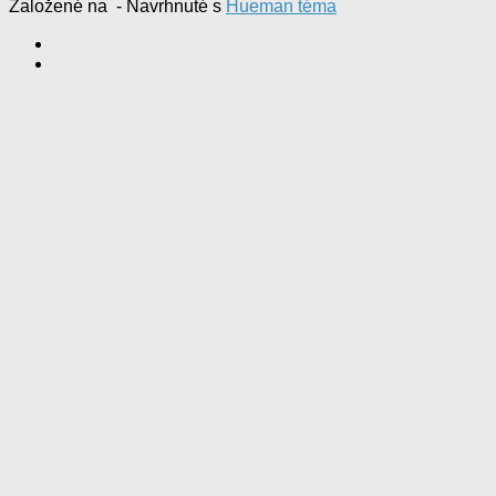
Založené na
- Navrhnuté s
Hueman téma