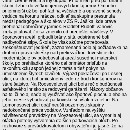
váľali čierne vrecia a iný odpad. Pritom len pred pár dňami
skončil zber do veľkoobjemových kontajnerov. Omnoho
príjemnejší už bol pohľad na vyčistené a opravené schody
vedúce na korunu hrádze, odkiaľ sa skupina presunula
medzi pedagógov a školákov v ZŠ R. Jašíka, kde práve
prebiehal dobročinný jarmok. Riaditeľ Rudolf Ivanovič
zrekapituloval, čo sa zmenilo od predošlej návštevy. V
športovom areáli pribudli brány, sitá, odstránené boli
nadbytočné stĺpy. Škola by však akútne potrebovala
zrekonštruovať jedáleň, zaznamenaná bola aj požiadavka na
drobnú opravu striešky nad preliezačkou. Investície do
modernizácie by potreboval aj areál susednej materskej
školy, po prehliadke ktorého dal primátor prísľub na
rekonštrukciu aspoň jednej z terás a tiež pokyn na
umiestnenie štyroch lavičiek. Výjazd pokračoval po Lesnej
ulici, na ktorej bol umiestnený jeden z troch kontajnerov na
staré šatstvo. Na Rooseveltovej ulici bola reč o budúcnosti
asfaltového ihrisko za radovými garážami. Názory občanov
na to, či ho aj naďalej využívať ako športovú plochu alebo na
jeho mieste vybudovať parkovisko sú však rozdielne. Na
Lomonosovej ulici opäť neušli pozornosti skupiny
nedokončené práce vodárov. Vzhľadom na vyššiu
návštevnosť prevádzky na Moyzesovej ulici, sa vynorila aj
otázka potreby vytvorenia ďalších parkovacích plôch. Po
rozhovore s prevádzkovateľom i obyvateľmi je jasné, že na