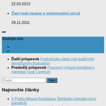
22.03.2013
Žiaci mali záujem o vedomostnú súťaž
29.11.2011
Sledujte nás:
Ďalší príspevok
Partizánske vítalo máj tradičným
dvojdňovým festivalom
Predošlý príspevok
Pracovný výjazd primátora v
mestskej časti Centrum
Hľadať:
Najnovšie články
V Parku Milana Rastislava Štefánika pribudol nový
pamätník