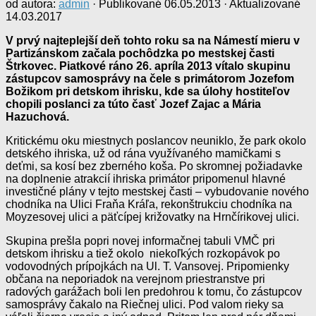
od autora:
admin
· Publikované
06.05.2013
· Aktualizované
14.03.2017
V prvý najteplejší deň tohto roku sa na Námestí mieru v
Partizánskom začala pochôdzka po mestskej časti
Štrkovec. Piatkové ráno 26. apríla 2013 vítalo skupinu
zástupcov samosprávy na čele s primátorom Jozefom
Božikom pri detskom ihrisku, kde sa úlohy hostiteľov
chopili poslanci za túto časť Jozef Zajac a Mária
Hazuchová.
Kritickému oku miestnych poslancov neuniklo, že park okolo
detského ihriska, už od rána využívaného mamičkami s
deťmi, sa kosí bez zberného koša. Po skromnej požiadavke
na doplnenie atrakcií ihriska primátor pripomenul hlavné
investičné plány v tejto mestskej časti – vybudovanie nového
chodníka na Ulici Fraňa Kráľa, rekonštrukciu chodníka na
Moyzesovej ulici a päťcípej križovatky na Hrnčírikovej ulici.
Skupina prešla popri novej informačnej tabuli VMČ pri
detskom ihrisku a tiež okolo niekoľkých rozkopávok po
vodovodných prípojkách na Ul. T. Vansovej. Pripomienky
občana na neporiadok na verejnom priestranstve pri
radových garážach boli len predohrou k tomu, čo zástupcov
samosprávy čakalo na Riečnej ulici. Pod valom rieky sa