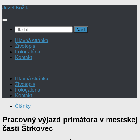
Preskočiť
Jozef Božik
na
obsah
Hľadať:
Hlavná stránka
Životopis
Fotogaléria
Kontakt
Hlavná stránka
Životopis
Fotogaléria
Kontakt
Články
Pracovný výjazd primátora v mestskej
časti Štrkovec