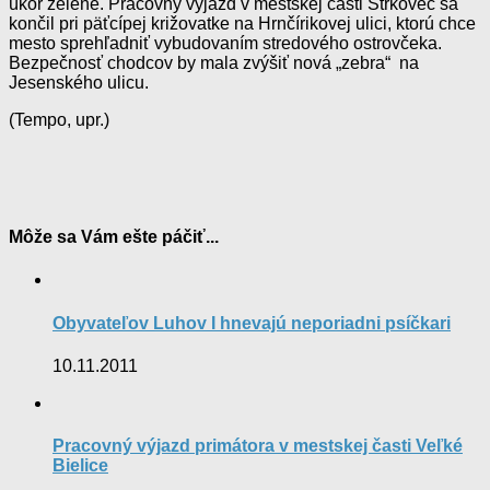
úkor zelene. Pracovný výjazd v mestskej časti Štrkovec sa
končil pri päťcípej križovatke na Hrnčírikovej ulici, ktorú chce
mesto sprehľadniť vybudovaním stredového ostrovčeka.
Bezpečnosť chodcov by mala zvýšiť nová „zebra“ na
Jesenského ulicu.
(Tempo, upr.)
Môže sa Vám ešte páčiť...
Obyvateľov Luhov I hnevajú neporiadni psíčkari
10.11.2011
Pracovný výjazd primátora v mestskej časti Veľké
Bielice