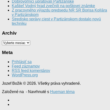
Dobrovoľníci upratovali Partizánske
Kaštieľ Vodný hrad zvečnili na poštovej známke
Z pracovného výjazdu predsedu NR SR Borisa Kollára
v Partizánskom
Stredisko správy ciest v Partizánskom dostalo novú
techniku
Archív
Archív
Meta
Prihlásiť sa
Feed záznamov
RSS feed komentárov
WordPress.org
Jozef Božik © 2026. Všetky práva vyhradené.
Založené na
- Navrhnuté s
Hueman téma