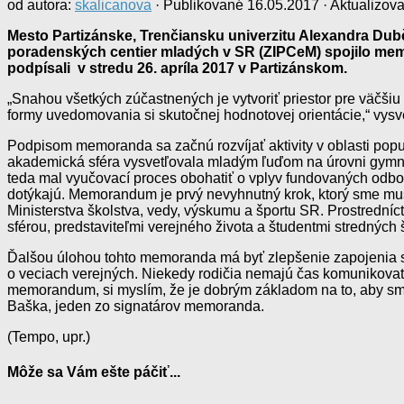
od autora:
skalicanova
· Publikované
16.05.2017
· Aktualizov
Mesto Partizánske, Trenčiansku univerzitu Alexandra Dub
poradenských centier mladých v SR (ZIPCeM) spojilo mem
podpísali v stredu 26. apríla 2017 v Partizánskom.
„Snahou všetkých zúčastnených je vytvoriť priestor pre väčšiu 
formy uvedomovania si skutočnej hodnotovej orientácie,“ vysve
Podpisom memoranda sa začnú rozvíjať aktivity v oblasti popul
akademická sféra vysvetľovala mladým ľuďom na úrovni gymnáz
teda mal vyučovací proces obohatiť o vplyv fundovaných odbor
dotýkajú. Memorandum je prvý nevyhnutný krok, ktorý sme muse
Ministerstva školstva, vedy, výskumu a športu SR. Prostrední
sférou, predstaviteľmi verejného života a študentmi stredných 
Ďalšou úlohou tohto memoranda má byť zlepšenie zapojenia s
o veciach verejných. Niekedy rodičia nemajú čas komunikovať i
memorandum, si myslím, že je dobrým základom na to, aby sm
Baška, jeden zo signatárov memoranda.
(Tempo, upr.)
Môže sa Vám ešte páčiť...