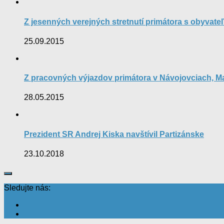
Z jesenných verejných stretnutí primátora s obyvate
25.09.2015
Z pracovných výjazdov primátora v Návojovciach, Mal
28.05.2015
Prezident SR Andrej Kiska navštívil Partizánske
23.10.2018
Sledujte nás: