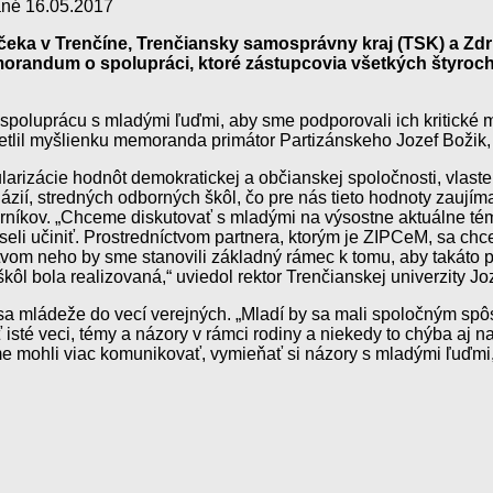
ané
16.05.2017
čeka v Trenčíne, Trenčiansky samosprávny kraj (TSK) a Zd
orandum o spolupráci, ktoré zástupcovia všetkých štyroc
spoluprácu s mladými ľuďmi, aby sme podporovali ich kritické my
tlil myšlienku memoranda primátor Partizánskeho Jozef Božik, kt
arizácie hodnôt demokratickej a občianskej spoločnosti, vlasten
ií, stredných odborných škôl, čo pre nás tieto hodnoty zaují
níkov. „Chceme diskutovať s mladými na výsostne aktuálne témy
li učiniť. Prostredníctvom partnera, ktorým je ZIPCeM, sa chc
ctvom neho by sme stanovili základný rámec k tomu, aby takáto
škôl bola realizovaná,“ uviedol rektor Trenčianskej univerzity J
a mládeže do vecí verejných. „Mladí by sa mali spoločným sp
sté veci, témy a názory v rámci rodiny a niekedy to chýba aj na
e mohli viac komunikovať, vymieňať si názory s mladými ľuďmi