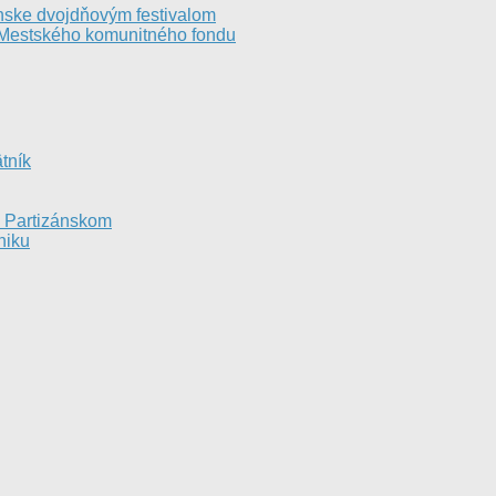
ánske dvojdňovým festivalom
í Mestského komunitného fondu
tník
v Partizánskom
niku