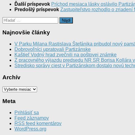
Ďalší príspevok
Príchod mesiaca lásky oslávilo Partiz
Predošlý príspevok
Zastupiteľstvo rozhodlo o zriaden
Hľadať:
Najnovšie články
V Parku Milana Rastislava Štefánika pribudol nový pamä
Dobrovoľníci upratovali Partizánske
Kaštieľ Vodný hrad zvečnili na poštovej známke
Z pracovného výjazdu predsedu NR SR Borisa Kollára 
Stredisko správy ciest v Partizánskom dostalo novú tech
Archív
Archív
Meta
Prihlásiť sa
Feed záznamov
RSS feed komentárov
WordPress.org