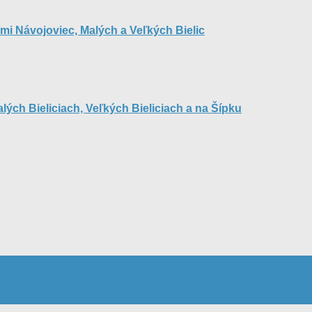
ľmi Návojoviec, Malých a Veľkých Bielic
ých Bieliciach, Veľkých Bieliciach a na Šípku