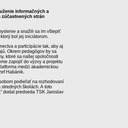
ruženie informačných a
h zúčastnených strán
slenie a snažili sa im vštepiť
orý bol jej iniciátorom.
ectva a participácie tak, aby aj
majú. Okrem pedagógov by sa
, ktoré sa našej spoločnosti
eme zapojiť do výzvy a projektu
 platforma medzi akademickou
ozef Habánik.
ôsobom podieľať na rozhodovaní
 stredných školách. A toto
,“ dodal predseda TSK Jaroslav