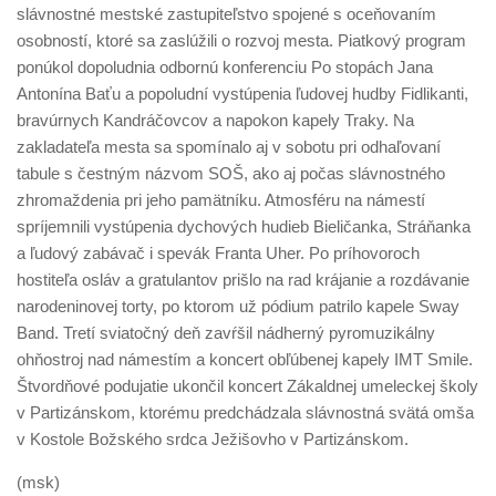
slávnostné mestské zastupiteľstvo spojené s oceňovaním
osobností, ktoré sa zaslúžili o rozvoj mesta. Piatkový program
ponúkol dopoludnia odbornú konferenciu Po stopách Jana
Antonína Baťu a popoludní vystúpenia ľudovej hudby Fidlikanti,
bravúrnych Kandráčovcov a napokon kapely Traky. Na
zakladateľa mesta sa spomínalo aj v sobotu pri odhaľovaní
tabule s čestným názvom SOŠ, ako aj počas slávnostného
zhromaždenia pri jeho pamätníku. Atmosféru na námestí
spríjemnili vystúpenia dychových hudieb Bieličanka, Stráňanka
a ľudový zabávač i spevák Franta Uher. Po príhovoroch
hostiteľa osláv a gratulantov prišlo na rad krájanie a rozdávanie
narodeninovej torty, po ktorom už pódium patrilo kapele Sway
Band. Tretí sviatočný deň zavŕšil nádherný pyromuzikálny
ohňostroj nad námestím a koncert obľúbenej kapely IMT Smile.
Štvordňové podujatie ukončil koncert Zákaldnej umeleckej školy
v Partizánskom, ktorému predchádzala slávnostná svätá omša
v Kostole Božského srdca Ježišovho v Partizánskom.
(msk)