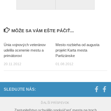
MÔŽE SA VÁM EŠTE PÁČIŤ...
Únia vojnových veteránov
Mesto rozbieha od augusta
udelila ocenenie mestu a
projekt Karta mesta
primátorovi
Partizánske
20.11.2012
01.08.2012
SLEDUJTE NÁS:
ĎALŠÍ PRÍSPEVOK
Zastupiteľstvo schválilo spoluúčasť mesta na troch