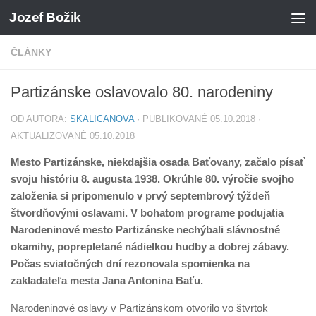
Jozef Božik
Preskočiť na obsah
ČLÁNKY
Partizánske oslavovalo 80. narodeniny
OD AUTORA:
SKALICANOVA
· PUBLIKOVANÉ
05.10.2018
·
AKTUALIZOVANÉ
05.10.2018
Mesto Partizánske, niekdajšia osada Baťovany, začalo písať
svoju históriu 8. augusta 1938. Okrúhle 80. výročie svojho
založenia si pripomenulo v prvý septembrový týždeň
štvordňovými oslavami. V bohatom programe podujatia
Narodeninové mesto Partizánske nechýbali slávnostné
okamihy, poprepletané nádielkou hudby a dobrej zábavy.
Počas sviatočných dní rezonovala spomienka na
zakladateľa mesta Jana Antonina Baťu.
Narodeninové oslavy v Partizánskom otvorilo vo štvrtok