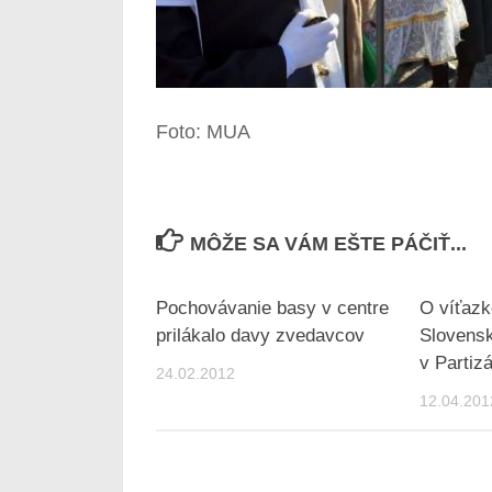
Foto: MUA
MÔŽE SA VÁM EŠTE PÁČIŤ...
Pochovávanie basy v centre
O víťazk
prilákalo davy zvedavcov
Slovens
v Parti
24.02.2012
12.04.201