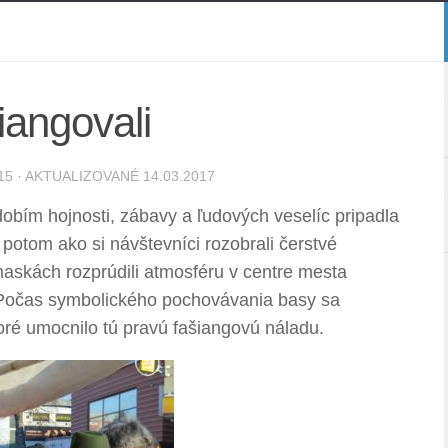
iangovali
15
· AKTUALIZOVANÉ
14.03.2017
obím hojnosti, zábavy a ľudových veselíc pripadla
potom ako si návštevníci rozobrali čerstvé
maskách rozprúdili atmosféru v centre mesta
r. Počas symbolického pochovávania basy sa
toré umocnilo tú pravú fašiangovú náladu.