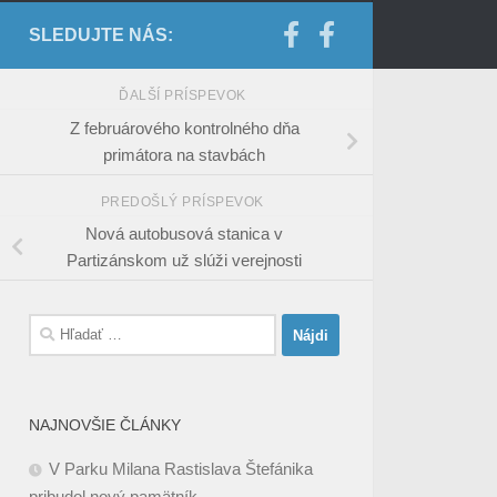
SLEDUJTE NÁS:
ĎALŠÍ PRÍSPEVOK
Z februárového kontrolného dňa
primátora na stavbách
PREDOŠLÝ PRÍSPEVOK
Nová autobusová stanica v
Partizánskom už slúži verejnosti
Hľadať:
NAJNOVŠIE ČLÁNKY
V Parku Milana Rastislava Štefánika
pribudol nový pamätník