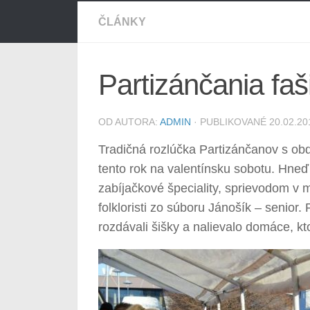
ČLÁNKY
Partizánčania faš
OD AUTORA:
ADMIN
· PUBLIKOVANÉ
20.02.20
Tradičná rozlúčka Partizánčanov s obd
tento rok na valentínsku sobotu. Hneď 
zabíjačkové špeciality, sprievodom v 
folkloristi zo súboru Jánošík – senio
rozdávali šišky a nalievalo domáce, k