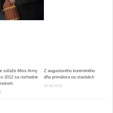
e súťaže Miss Army
Z augustového kontrolného
ko 2012 sa rozhodne
dňa primátora na stavbách
zánskom
25.08.2016
2