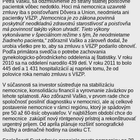
Petra Vašku, sa odzmluvnenie zo strany štátnej poisťovne
pacientok vôbec nedotklo. Hoci má nemocnica uzavreté
zmluvy iba s poisťovňami Dôvera a Union, neodmieta ani
pacientky VšZP. „
Nemocnica je zo zákona povinná
poskytnúť neodkladnú zdravotnú starostlivosť a poisťovňa
má povinnosť takýto výkon uhradiť. Tieto výkony
vykonávame v špeciálnom režime s tým, že neodmietame
žiadneho pacienta,“
zdôraznil Vaško a zároveň dodal, že
urobia všetko pre to, aby sa zmluvu s VšZP podarilo obnoviť.
Podľa primátora svedčia o potrebe zachovania
gynekologicko-pôrodníckeho oddelenia aj štatistiky. V roku
2010 sa na oddelení narodilo 439 detí. V roku 2011 to bolo
445 detí a 1 431 hospitalizácií aj napriek tomu, že od
polovice roka nemalo zmluvu s VšZP.
V súčasnosti sa investor sústreďuje na stabilizáciu
nemocnice, konsolidáciu financií a vyrovnanie záväzkov po
lehote splatnosti. Ako zdôraznil Vaško, v prvom rade chce
spoločnosť posilniť diagnostiku v nemocnici, ale aj celkové
postavenie nemocnice v rámci regiónu, ktorý je spádovým
pre 50 až 60-tisíc obyvateľov. V najbližšom období chce do
nemocnice zakúpiť nový röntgenový prístroj a rekonštruovať
urgentný príjem. Od apríla plánuje rozšíriť sonografické
služby a ordinačné hodiny na úseku CT.