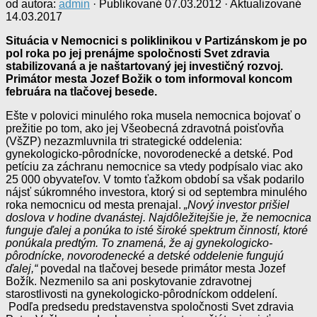
od autora:
admin
· Publikované
07.03.2012
· Aktualizované
14.03.2017
Situácia v Nemocnici s poliklinikou v Partizánskom je po
pol roka po jej prenájme spoločnosti Svet zdravia
stabilizovaná a je naštartovaný jej investičný rozvoj.
Primátor mesta Jozef Božik o tom informoval koncom
februára na tlačovej besede.
Ešte v polovici minulého roka musela nemocnica bojovať o
prežitie po tom, ako jej Všeobecná zdravotná poisťovňa
(VšZP) nezazmluvnila tri strategické oddelenia:
gynekologicko-pôrodnícke, novorodenecké a detské. Pod
petíciu za záchranu nemocnice sa vtedy podpísalo viac ako
25 000 obyvateľov. V tomto ťažkom období sa však podarilo
nájsť súkromného investora, ktorý si od septembra minulého
roka nemocnicu od mesta prenajal.
„Nový investor prišiel
doslova v hodine dvanástej. Najdôležitejšie je, že nemocnica
funguje ďalej a ponúka to isté široké spektrum činností, ktoré
ponúkala predtým. To znamená, že aj gynekologicko-
pôrodnícke, novorodenecké a detské oddelenie fungujú
ďalej,“
povedal na tlačovej besede primátor mesta Jozef
Božík. Nezmenilo sa ani poskytovanie zdravotnej
starostlivosti na gynekologicko-pôrodníckom oddelení.
Podľa predsedu predstavenstva spoločnosti Svet zdravia