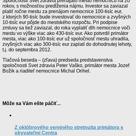
Spoločnosti Svet zdravia prenajalo mesto nemocnicu na 20
rokov, s možnosťou predĺženia nájmu. Investor sa zaviazal
platiť ročne mestu za prenájom nemocnice 100-tisíc eur,
z ktorých 90-tisíc bude investovať do nemocnice a zvyšných
10-tisíc eur pôjde do mestského rozpočtu. Pri podpise
zmluvy sa tiež zaviazal, do roka vyplatiť dlh nemocnice voči
mestu vo výške viac ako 430-tisíc eur. Ako potvrdil primátor
mesta, viac ako 100-tisíc eur už spoločnosť mestu uhradila,
zvyšných viac ako 300-tisíc eur zaplatí do dohodnutej lehoty,
t.j. do septembra 2012.
Tlačová beseda – (zľava) predseda predstavenstva
spoločnosti Svet zdravia Peter Vaško, primátor mesta Jozef
Božik a riaditeľ nemocnice Michal Orihel.
Môže sa Vám ešte páčiť...
Z októbrového verejného stretnutia primátora s
obyvateľmi Centra