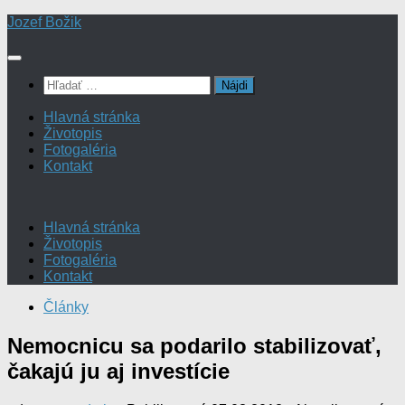
Preskočiť
Jozef Božik
na
obsah
Hľadať:
Hlavná stránka
Životopis
Fotogaléria
Kontakt
Hlavná stránka
Životopis
Fotogaléria
Kontakt
Články
Nemocnicu sa podarilo stabilizovať,
čakajú ju aj investície