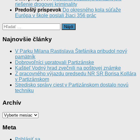
riešenie drogovej kriminality
Predošlý príspevok
Do okresného kola súťaže
Európa v škole poslali žiaci 356 prác
Hľadať:
Najnovšie články
V Parku Milana Rastislava Štefánika pribudol nový
pamätník
Dobrovoľníci upratovali Partizánske
Kaštieľ Vodný hrad zvečnili na poštovej známke
Z pracovného výjazdu predsedu NR SR Borisa Kollára
v Partizánskom
Stredisko správy ciest v Partizánskom dostalo novú
techniku
Archív
Archív
Meta
Prihlásiť sa