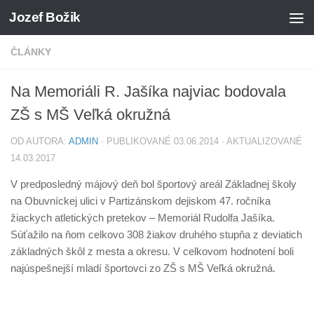
Jozef Božik
Preskočiť na obsah
ČLÁNKY
Na Memoriáli R. Jašíka najviac bodovala
ZŠ s MŠ Veľká okružná
OD AUTORA:
ADMIN
· PUBLIKOVANÉ
03.06.2014
· AKTUALIZOVANÉ
14.03.2017
V predposledný májový deň bol športový areál Základnej školy
na Obuvníckej ulici v Partizánskom dejiskom 47. ročníka
žiackych atletických pretekov – Memoriál Rudolfa Jašíka.
Súťažilo na ňom celkovo 308 žiakov druhého stupňa z deviatich
základných škôl z mesta a okresu. V celkovom hodnotení boli
najúspešnejší mladí športovci zo ZŠ s MŠ Veľká okružná.