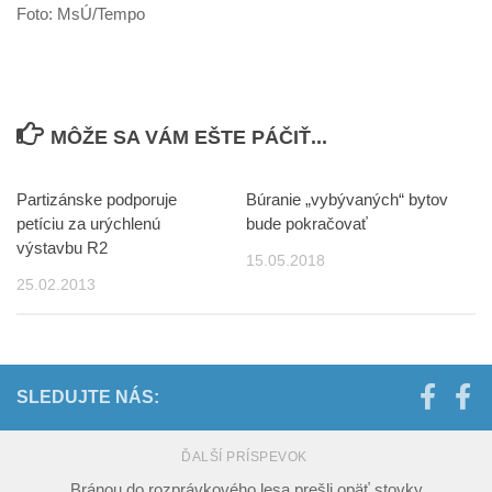
Foto: MsÚ/Tempo
MÔŽE SA VÁM EŠTE PÁČIŤ...
Partizánske podporuje
Búranie „vybývaných“ bytov
petíciu za urýchlenú
bude pokračovať
výstavbu R2
15.05.2018
25.02.2013
SLEDUJTE NÁS:
ĎALŠÍ PRÍSPEVOK
Bránou do rozprávkového lesa prešli opäť stovky