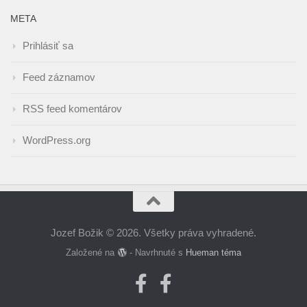
META
Prihlásiť sa
Feed záznamov
RSS feed komentárov
WordPress.org
Jozef Božik © 2026. Všetky práva vyhradené.
Založené na
- Navrhnuté s
Hueman téma