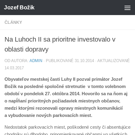
Jozef Božik
Preskočiť na obsah
ČLÁNKY
Na Luhoch II sa prioritne investovalo v
oblasti dopravy
OD AUTORA:
ADMIN
· PUBLIKOVANÉ
31.10.2014
· AKTUALIZOVANÉ
14.03.2017
Obyvateľov mestskej časti Luhy II pozval primátor Jozef
Božik na posledné spoločné stretnutie v tomto volebnom
období v pondelok 27. októbra 2014. Hovorilo sa na ňom aj
o napĺňaní prioritných požiadaviek miestnych občanov,
medzi ktorými rezonovali opravy miestnych komunikácií
a vybudovanie nových parkovacích miest.
Nedostatok parkovacích miest, poškodené cesty či absentujúce
chodníky sú dlhodobo pripomienkované občanmi vo všetkých