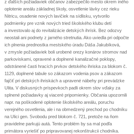
z ďalších požiadaviek občanov zabezpečilo mesto okrem iného
oplotenie areálu základnej školy, osvetlenie lávky cez rieku
Nitricu, osadenie nových lavičiek na sídlisku, vytvorilo
podmienky pre vznik nových tried školského klubu detí
a investovalo aj do revitalizácie detských ihrísk. Bez odozvy
neostali ani podnety z jarného stretnutia. Ako uviedla pri odpočte
ich plnenia prednostka mestského úradu Dáša Jakubíková,
v zmysle požiadaviek boli urobené orezy konárov stromov nad
parkoviskami, opravené a doplnené kanalizačné poklopy,
odstránené časti hracích prvkov detského ihriska za blokom č.
1129, doplnené tabule so zákazom vodenia psov a zákazom
fajčiť pri detských ihriskách a upravené nábehy pri prevádzke
Ulita. V diskusných príspevkoch padli okrem slov vďaky za
splnené požiadavky aj viaceré pripomienky. Občania upozornili
napr. na poškodené oplotenie školského areálu, poruchu
verejného osvetlenia, ale i na obmedzený prechod po chodníku
na Ulici gen. Svobodu pred blokom č. 721, pretože na ňom
pravidelne parkujú autá. Tento problém by sa mal podľa
primátora vyriešiť po pripravovanej rekonštrukcii chodníka.