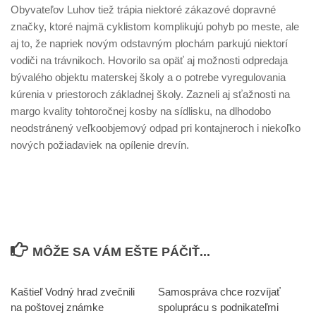
Obyvateľov Luhov tiež trápia niektoré zákazové dopravné
značky, ktoré najmä cyklistom komplikujú pohyb po meste, ale
aj to, že napriek novým odstavným plochám parkujú niektorí
vodiči na trávnikoch. Hovorilo sa opäť aj možnosti odpredaja
bývalého objektu materskej školy a o potrebe vyregulovania
kúrenia v priestoroch základnej školy. Zazneli aj sťažnosti na
margo kvality tohtoročnej kosby na sídlisku, na dlhodobo
neodstránený veľkoobjemový odpad pri kontajneroch i niekoľko
nových požiadaviek na opílenie drevín.
MÔŽE SA VÁM EŠTE PÁČIŤ...
Kaštieľ Vodný hrad zvečnili
Samospráva chce rozvíjať
na poštovej známke
spoluprácu s podnikateľmi