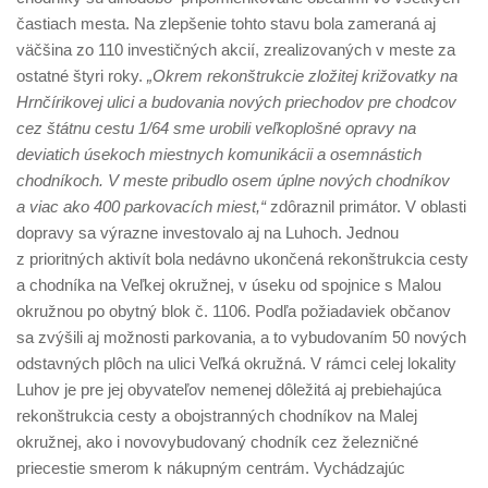
častiach mesta. Na zlepšenie tohto stavu bola zameraná aj
väčšina zo 110 investičných akcií, zrealizovaných v meste za
ostatné štyri roky.
„Okrem rekonštrukcie zložitej križovatky na
Hrnčírikovej ulici a budovania nových priechodov pre chodcov
cez štátnu cestu 1/64 sme urobili veľkoplošné opravy na
deviatich úsekoch miestnych komunikácii a osemnástich
chodníkoch. V meste pribudlo osem úplne nových chodníkov
a viac ako 400 parkovacích miest,“
zdôraznil primátor. V oblasti
dopravy sa výrazne investovalo aj na Luhoch. Jednou
z prioritných aktivít bola nedávno ukončená rekonštrukcia cesty
a chodníka na Veľkej okružnej, v úseku od spojnice s Malou
okružnou po obytný blok č. 1106. Podľa požiadaviek občanov
sa zvýšili aj možnosti parkovania, a to vybudovaním 50 nových
odstavných plôch na ulici Veľká okružná. V rámci celej lokality
Luhov je pre jej obyvateľov nemenej dôležitá aj prebiehajúca
rekonštrukcia cesty a obojstranných chodníkov na Malej
okružnej, ako i novovybudovaný chodník cez železničné
priecestie smerom k nákupným centrám. Vychádzajúc