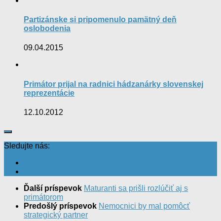
Partizánske si pripomenulo pamätný deň
oslobodenia
09.04.2015
Primátor prijal na radnici hádzanárky slovenskej
reprezentácie
12.10.2012
Sledujte nás:
Ďalší príspevok
Maturanti sa prišli rozlúčiť aj s
primátorom
Predošlý príspevok
Nemocnici by mal pomôcť
strategický partner