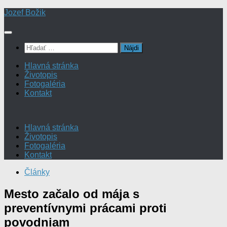
Preskočiť
Jozef Božik
na
obsah
Hľadať:
Hlavná stránka
Životopis
Fotogaléria
Kontakt
Hlavná stránka
Životopis
Fotogaléria
Kontakt
Články
Mesto začalo od mája s
preventívnymi prácami proti
povodniam