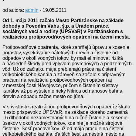
od autora:
admin
·
19.05.2011
Od 1. mája 2011 začalo Mesto Partizánske na základe
dohody s Povodím Váhu, š.p. a Úradom práce,
sociálnych vecí a rodiny (ÚPSVaR) v Partizánskom s
realizáciou protipovodňových opatrení na území mesta.
Protipovodňové opatrenia, ktoré zahŕňajú úpravu a kosenie
porastov, vysekávanie náletových drevín a čistenie od
odpadov v okolí vodných tokov, by mali eliminovať riziká
a následné škody pred vplyvom povrchových a podzemných
vôd. Už od začiatku mája prebiehajú práce na čistení
veľkobielického kanála a zároveň sa začalo s prípravnými
prácami na realizáciu protipovodňových opatrení aj
v mestskej časti Návojovce, pričom s čistením sústavy
kanálov až po vyústenie rieky Nitrica od nánosov bahna,
drevín a odpadu začne mesto od júna.
V súvislosti s realizáciou protipovodňových opatrení získalo
mesto príspevok z ÚPSVaR, na základe ktorého zamestná
16 dlhodobo nezamestnaných na ručné čistenie a kosenie
úsekov v okolí vodných tokov, kde nie je možné strojové
čistenie. Šesť pracovníkov už od mája pracuje na čistení
veľkobielického kanála, ďalších šesť zamestná mesto na