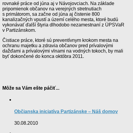
rovnaké práce od júna aj v Návojovciach. Na základe
pripomienok občanov na verejných stretnutiach
s primátorom, sa začne od júna aj čistenie 800
kanalizačných vpustí a území celého mesta, ktoré budú
vykonávať ďalší štyria dlhodobo nezamestnaní z ÚPSVaR
v Partizánskom.
Čistiace práce, ktoré sú preventívnym krokom mesta na
ochranu majetku a zdravia občanov pred prívalovými
dažďami a prívalovými vlnami na vodných tokoch, by mali
byť dokončené do konca októbra 2011.
Môže sa Vám ešte páčiť...
Občianska iniciatíva Partizánske – Náš domov
30.08.2010