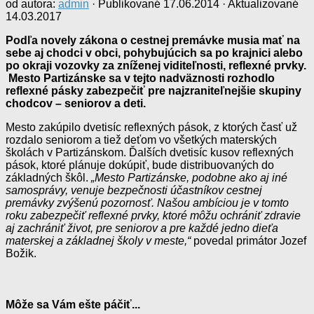
od autora:
admin
· Publikované
17.06.2014
· Aktualizované
14.03.2017
Podľa novely zákona o cestnej premávke musia mať na
sebe aj chodci v obci, pohybujúcich sa po krajnici alebo
po okraji vozovky za zníženej viditeľnosti, reflexné prvky.
Mesto Partizánske sa v tejto nadväznosti rozhodlo
reflexné pásky zabezpečiť pre najzraniteľnejšie skupiny
chodcov – seniorov a deti.
Mesto zakúpilo dvetisíc reflexných pások, z ktorých časť už
rozdalo seniorom a tiež deťom vo všetkých materských
školách v Partizánskom. Ďalších dvetisíc kusov reflexných
pások, ktoré plánuje dokúpiť, bude distribuovaných do
základných škôl.
„Mesto Partizánske, podobne ako aj iné
samosprávy, venuje bezpečnosti účastníkov cestnej
premávky zvýšenú pozornosť. Našou ambíciou je v tomto
roku zabezpečiť reflexné prvky, ktoré môžu ochrániť zdravie
aj zachrániť život, pre seniorov a pre každé jedno dieťa
materskej a základnej školy v meste,“
povedal primátor Jozef
Božik.
Môže sa Vám ešte páčiť...