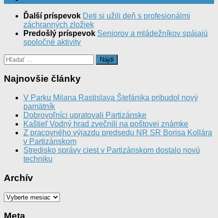
Ďalší príspevok
Deti si užili deň s profesionálmi
záchranných zložiek
Predošlý príspevok
Seniorov a mládežníkov spájajú
spoločné aktivity
Hľadať:
Najnovšie články
V Parku Milana Rastislava Štefánika pribudol nový
pamätník
Dobrovoľníci upratovali Partizánske
Kaštieľ Vodný hrad zvečnili na poštovej známke
Z pracovného výjazdu predsedu NR SR Borisa Kollára
v Partizánskom
Stredisko správy ciest v Partizánskom dostalo novú
techniku
Archív
Archív
Meta