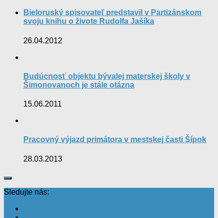
Bieloruský spisovateľ predstavil v Partizánskom
svoju knihu o živote Rudolfa Jašíka
26.04.2012
Budúcnosť objektu bývalej materskej školy v
Šimonovanoch je stále otázna
15.06.2011
Pracovný výjazd primátora v mestskej časti Šípok
28.03.2013
Sledujte nás: