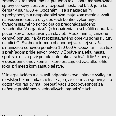
zmeny č.7 rozpočtu mesta pre tento rok. Podľa monitorovacej
správy celkový upravený rozpočet mesta bol k 30. júnu t.r.
čerpaný na 46,68%. Oboznámili sa s nakladaním
s prebytočným a neupotrebiteľným majetkom mesta a vzali
na vedomie správu o výsledkoch kontrol vykonaných
útvarom hlavného kontrolóra od predchádzajúceho
zasadnutia. V organizačných opatreniach schválili odpredaje
pozemkov a rozostavaných stavieb. Medzi nimi aj zníženú
cenovú ponuku na časť rozostavaného objektu domu kultúry
na ulici G. Svobodu formou obchodnej verejnej súťaže
s najnižšou cenovou ponukou 180 000 €. Oboznámili sa tiež
s prehľadom pridelených bytov v Správe majetku mesta ,
spol. s. r. o. za prvý polrok tohto roku a schválili tiež zmeny
v obsadení členov komisií, ktoré pracujú od začiatku tohto
roku pri mestskom zastupiteľstve.
V interpeláciách a diskusii pripomienkovali hlavne výtlky na
mestských komunikáciách ale aj to, že členovia správnych a
dozorných rád by mali prebrať väčšiu zodpovednosť za
riešenie problémov v jednotlivých organizáciách.