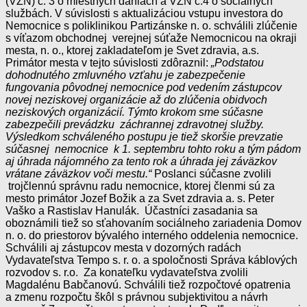
(VZN) č. 3 o miestnych daniach a VZN č.4 o sociálnych
službách. V súvislosti s aktualizáciou vstupu investora do
Nemocnice s poliklinikou Partizánske n. o. schválili zlúčenie
s víťazom obchodnej verejnej súťaže Nemocnicou na okraji
mesta, n. o., ktorej zakladateľom je Svet zdravia, a.s.
Primátor mesta v tejto súvislosti zdôraznil:
„Podstatou
dohodnutého zmluvného vzťahu je zabezpečenie
fungovania pôvodnej nemocnice pod vedením zástupcov
novej neziskovej organizácie až do zlúčenia obidvoch
neziskových organizácií. Týmto krokom sme súčasne
zabezpečili prevádzku záchrannej zdravotnej služby.
Výsledkom schváleného postupu je tiež skoršie prevzatie
súčasnej nemocnice k 1. septembru tohto roku a tým pádom
aj úhrada nájomného za tento rok a úhrada jej záväzkov
vrátane záväzkov voči mestu.“
Poslanci súčasne zvolili
trojčlennú správnu radu nemocnice, ktorej členmi sú za
mesto primátor Jozef Božik a za Svet zdravia a. s. Peter
Vaško a Rastislav Hanulák. Účastníci zasadania sa
oboznámili tiež so sťahovaním sociálneho zariadenia Domov
n. o. do priestorov bývalého interného oddelenia nemocnice.
Schválili aj zástupcov mesta v dozorných radách
Vydavateľstva Tempo s. r. o. a spoločnosti Správa káblových
rozvodov s. r.o. Za konateľku vydavateľstva zvolili
Magdalénu Babčanovú. Schválili tiež rozpočtové opatrenia
a zmenu rozpočtu škôl s právnou subjektivitou a návrh