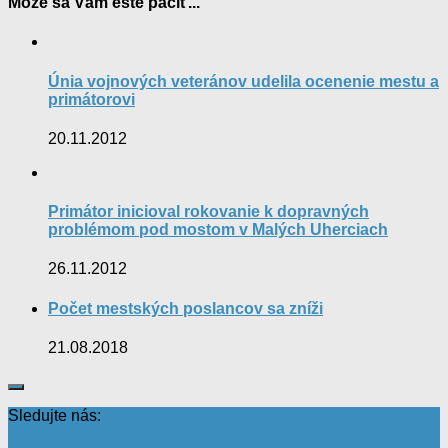
Môže sa Vám ešte páčiť...
Únia vojnových veteránov udelila ocenenie mestu a
primátorovi
20.11.2012
Primátor inicioval rokovanie k dopravných
problémom pod mostom v Malých Uherciach
26.11.2012
Počet mestských poslancov sa zníži
21.08.2018
Sledujte nás: