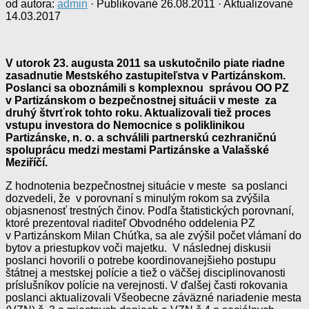
od autora:
admin
· Publikované
26.08.2011
· Aktualizované
14.03.2017
V utorok 23. augusta 2011 sa uskutočnilo piate riadne
zasadnutie Mestského zastupiteľstva v Partizánskom.
Poslanci sa oboznámili s komplexnou správou OO PZ
v Partizánskom o bezpečnostnej situácii v meste za
druhý štvrťrok tohto roku. Aktualizovali tiež proces
vstupu investora do Nemocnice s poliklinikou
Partizánske, n. o. a schválili partnerskú cezhraničnú
spoluprácu medzi mestami Partizánske a Valašské
Meziříčí.
Z hodnotenia bezpečnostnej situácie v meste sa poslanci
dozvedeli, že v porovnaní s minulým rokom sa zvýšila
objasnenosť trestných činov. Podľa štatistických porovnaní,
ktoré prezentoval riaditeľ Obvodného oddelenia PZ
v Partizánskom Milan Chúťka, sa ale zvýšil počet vlámaní do
bytov a priestupkov voči majetku. V následnej diskusii
poslanci hovorili o potrebe koordinovanejšieho postupu
štátnej a mestskej polície a tiež o väčšej disciplinovanosti
príslušníkov polície na verejnosti. V ďalšej časti rokovania
poslanci aktualizovali Všeobecne záväzné nariadenie mesta