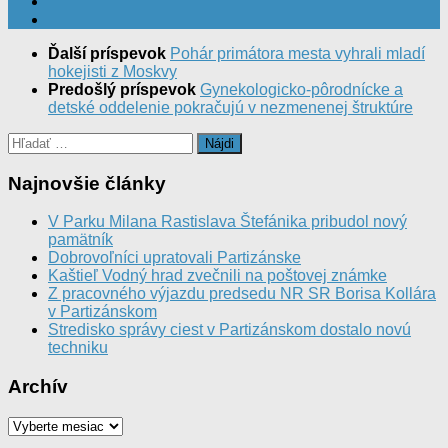
Ďalší príspevok
Pohár primátora mesta vyhrali mladí
hokejisti z Moskvy
Predošlý príspevok
Gynekologicko-pôrodnícke a
detské oddelenie pokračujú v nezmenenej štruktúre
Hľadať:
Najnovšie články
V Parku Milana Rastislava Štefánika pribudol nový
pamätník
Dobrovoľníci upratovali Partizánske
Kaštieľ Vodný hrad zvečnili na poštovej známke
Z pracovného výjazdu predsedu NR SR Borisa Kollára
v Partizánskom
Stredisko správy ciest v Partizánskom dostalo novú
techniku
Archív
Archív