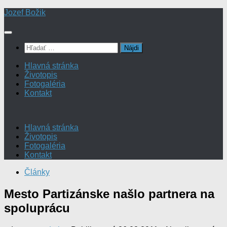
Preskočiť
Jozef Božik
na
obsah
Hľadať:
Hlavná stránka
Životopis
Fotogaléria
Kontakt
Hlavná stránka
Životopis
Fotogaléria
Kontakt
Články
Mesto Partizánske našlo partnera na
spoluprácu