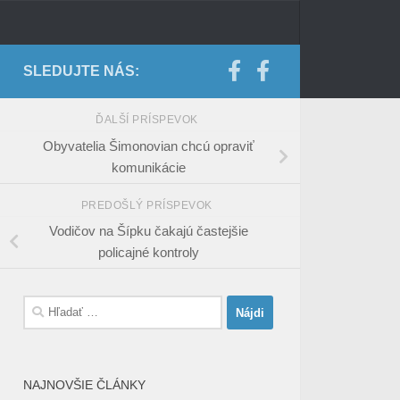
SLEDUJTE NÁS:
ĎALŠÍ PRÍSPEVOK
Obyvatelia Šimonovian chcú opraviť
komunikácie
PREDOŠLÝ PRÍSPEVOK
Vodičov na Šípku čakajú častejšie
policajné kontroly
Hľadať:
NAJNOVŠIE ČLÁNKY