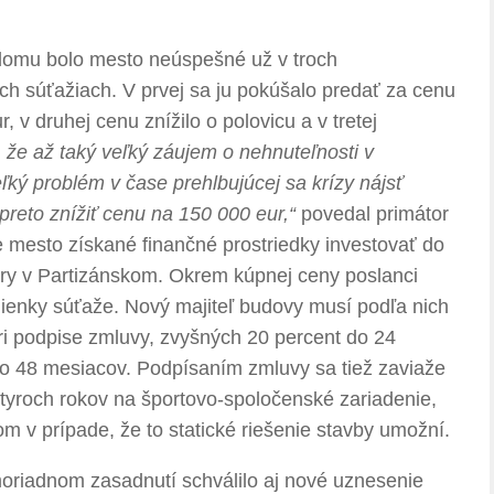
 domu bolo mesto neúspešné už v troch
h súťažiach. V prvej sa ju pokúšalo predať za cenu
v druhej cenu znížilo o polovicu a v tretej
, že až taký veľký záujem o nehnuteľnosti v
ľký problém v čase prehlbujúcej sa krízy nájsť
reto znížiť cenu na 150 000 eur,“
povedal primátor
 mesto získané finančné prostriedky investovať do
ry v Partizánskom. Okrem kúpnej ceny poslanci
mienky súťaže. Nový majiteľ budovy musí podľa nich
pri podpise zmluvy, zvyšných 20 percent do 24
o 48 mesiacov. Podpísaním zmluvy sa tiež zaviaže
tyroch rokov na športovo-spoločenské zariadenie,
 v prípade, že to statické riešenie stavby umožní.
oriadnom zasadnutí schválilo aj nové uznesenie