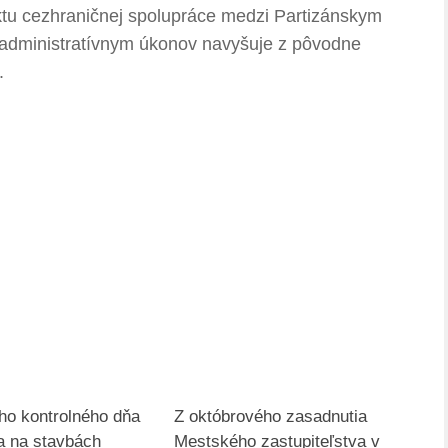
ktu cezhraničnej spolupráce medzi Partizánskym
i administratívnym úkonov navyšuje z pôvodne
r.
ho kontrolného dňa
Z októbrového zasadnutia
a na stavbách
Mestského zastupiteľstva v