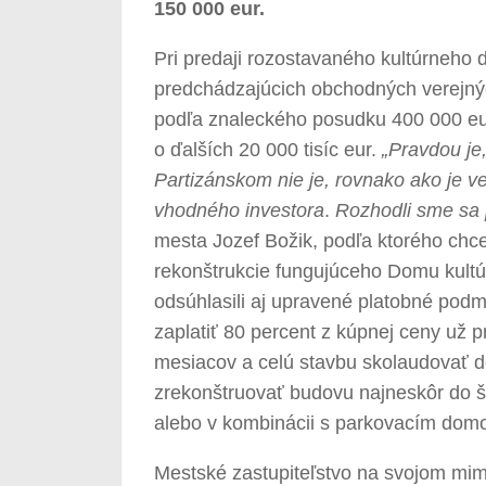
150 000 eur.
Pri predaji rozostavaného kultúrneho
predchádzajúcich obchodných verejnýc
podľa znaleckého posudku 400 000 eur, 
o ďalších 20 000 tisíc eur.
„Pravdou je
Partizánskom nie je, rovnako ako je ve
vhodného investora
.
Rozhodli sme sa p
mesta Jozef Božik, podľa ktorého chce
rekonštrukcie fungujúceho Domu kultú
odsúhlasili aj upravené platobné pod
zaplatiť 80 percent z kúpnej ceny už 
mesiacov a celú stavbu skolaudovať d
zrekonštruovať budovu najneskôr do š
alebo v kombinácii s parkovacím domom
Mestské zastupiteľstvo na svojom mim