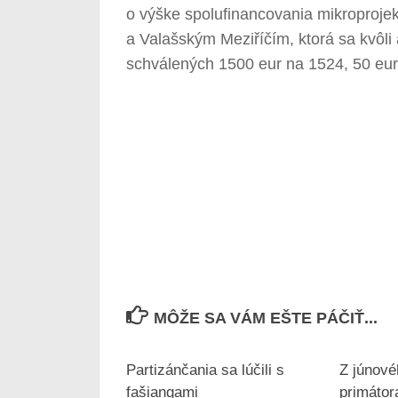
o výške spolufinancovania mikroproje
a Valašským Meziříčím, ktorá sa kvôl
schválených 1500 eur na 1524, 50 eu
MÔŽE SA VÁM EŠTE PÁČIŤ...
Partizánčania sa lúčili s
Z júnové
fašiangami
primátor