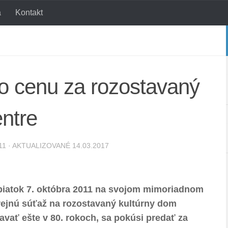
a
Kontakt
lo cenu za rozostavaný
entre
11
· AKTUALIZOVANÉ
14.03.2017
 piatok 7. októbra 2011 na svojom mimoriadnom
ejnú súťaž na rozostavaný kultúrny dom
tavať ešte v 80. rokoch, sa pokúsi predať za