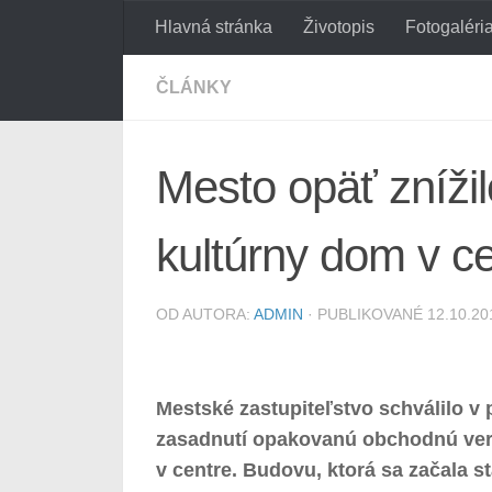
Hlavná stránka
Životopis
Fotogaléri
Preskočiť na obsah
ČLÁNKY
Mesto opäť zníži
kultúrny dom v c
OD AUTORA:
ADMIN
· PUBLIKOVANÉ
12.10.20
Mestské zastupiteľstvo schválilo v
zasadnutí opakovanú obchodnú ver
v centre. Budovu, ktorá sa začala s