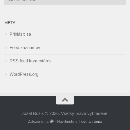
META
Prihlásiť sa
Feed záznamov
RSS feed komentárov
WordPress.org
Jozef Božik © 2026. Všetky práva vyhradené.
Založené na
- Navrhnuté s
Hueman téma