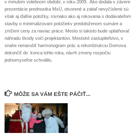
v minulom volebnom období, v roku 2009. Ako dodala v závere
prezentácie prednostka MsÚ, otvorené a zatiaľ nevyčíslené sú
však aj ďalšie položky, rovnako ako aj rokovania s dodávateľom
stavby o minimalizovaní položiekv predoloženom sumáre a
znížení ceny za naviac práce. Mesto si takisto bude uplatňovať
náhradu škody voči projektantovi. Mestské zastupiteľstvo, v
snahe nenarušiť harmonogram prác a rekonštrukciu Domova
dokončiť do konca tohto roka, návrh zmeny rozpočtu
jednomyseľne schválilo.
MÔŽE SA VÁM EŠTE PÁČIŤ...