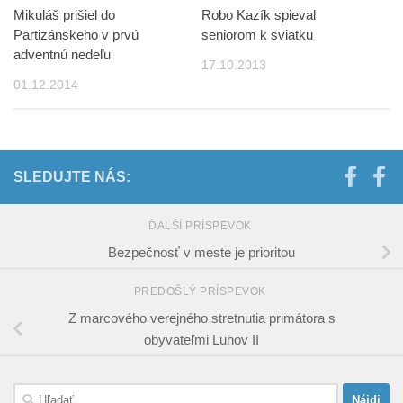
Mikuláš prišiel do
Robo Kazík spieval
Partizánskeho v prvú
seniorom k sviatku
adventnú nedeľu
17.10.2013
01.12.2014
SLEDUJTE NÁS:
ĎALŠÍ PRÍSPEVOK
Bezpečnosť v meste je prioritou
PREDOŠLÝ PRÍSPEVOK
Z marcového verejného stretnutia primátora s
obyvateľmi Luhov II
Hľadať: