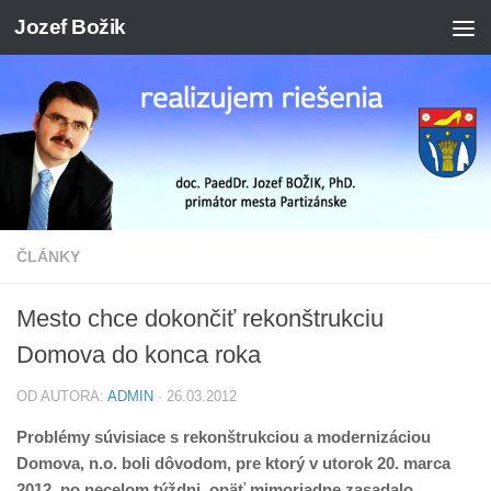
Jozef Božik
Preskočiť na obsah
ČLÁNKY
Mesto chce dokončiť rekonštrukciu
Domova do konca roka
OD AUTORA:
ADMIN
·
26.03.2012
Problémy súvisiace s rekonštrukciou a modernizáciou
Domova, n.o. boli dôvodom, pre ktorý v utorok 20. marca
2012, po necelom týždni, opäť mimoriadne zasadalo