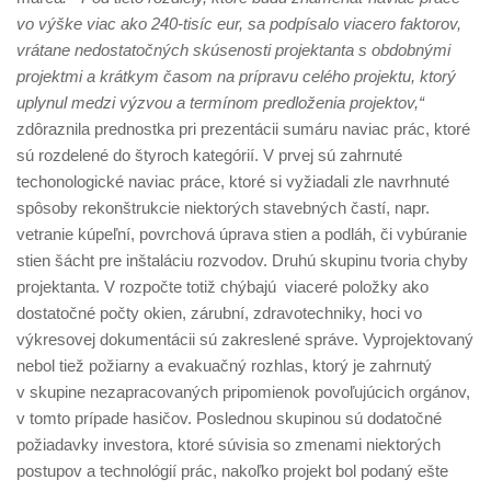
vo výške viac ako 240-tisíc eur, sa podpísalo viacero faktorov,
vrátane nedostatočných skúsenosti projektanta s obdobnými
projektmi a krátkym časom na prípravu celého projektu, ktorý
uplynul medzi výzvou a termínom predloženia projektov,“
zdôraznila prednostka pri prezentácii sumáru naviac prác, ktoré
sú rozdelené do štyroch kategórií. V prvej sú zahrnuté
techonologické naviac práce, ktoré si vyžiadali zle navrhnuté
spôsoby rekonštrukcie niektorých stavebných častí, napr.
vetranie kúpeľní, povrchová úprava stien a podláh, či vybúranie
stien šácht pre inštaláciu rozvodov. Druhú skupinu tvoria chyby
projektanta. V rozpočte totiž chýbajú viaceré položky ako
dostatočné počty okien, zárubní, zdravotechniky, hoci vo
výkresovej dokumentácii sú zakreslené správe. Vyprojektovaný
nebol tiež požiarny a evakuačný rozhlas, ktorý je zahrnutý
v skupine nezapracovaných pripomienok povoľujúcich orgánov,
v tomto prípade hasičov. Poslednou skupinou sú dodatočné
požiadavky investora, ktoré súvisia so zmenami niektorých
postupov a technológií prác, nakoľko projekt bol podaný ešte