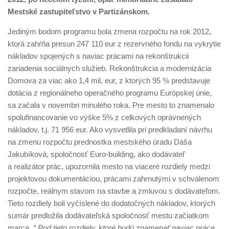
Mestské zastupiteľstvo v Partizánskom.
Jediným bodom programu bola zmena rozpočtu na rok 2012,
ktorá zahŕňa presun 247 110 eur z rezervného fondu na vykrytie
nákladov spojených s naviac prácami na rekonštrukcii
zariadenia sociálnych služieb. Rekonštrukcia a modernizácia
Domova za viac ako 1,4 mil. eur, z ktorých 95 % predstavuje
dotácia z regionálneho operačného programu Európskej únie,
sa začala v novembri minulého roka. Pre mesto to znamenalo
spolufinancovanie vo výške 5% z celkových oprávnených
nákladov, t.j. 71 956 eur. Ako vysvetlila pri predkladaní návrhu
na zmenu rozpočtu prednostka mestského úradu Dáša
Jakubíková, spoločnosť Euro-building, ako dodávateľ
a realizátor prác, upozornila mesto na viaceré rozdiely medzi
projektovou dokumentáciou, prácami zahrnutými v schválenom
rozpočte, reálnym stavom na stavbe a zmluvou s dodávateľom.
Tieto rozdiely boli vyčíslené do dodatočných nákladov, ktorých
sumár predložila dodávateľská spoločnosť mestu začiatkom
marca
. “ Pod tieto rozdiely, ktoré budú znamenať naviac práce