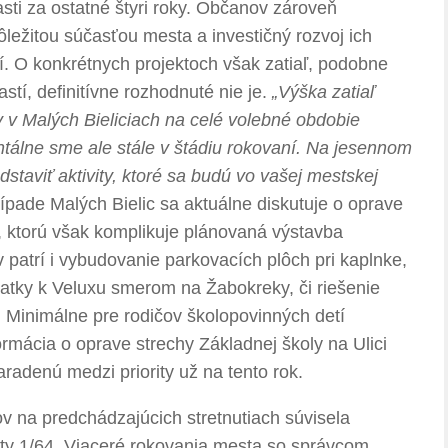
asti za ostatné štyri roky. Občanov zároveň
dôležitou súčasťou mesta a investičný rozvoj ich
 O konkrétnych projektoch však zatiaľ, podobne
stí, definitívne rozhodnuté nie je.
„Výška zatiaľ
 v Malých Bieliciach na celé volebné obdobie
tálne sme ale stále v štádiu rokovaní. Na jesennom
taviť aktivity, ktoré sa budú vo vašej mestskej
rípade Malých Bielic sa aktuálne diskutuje o oprave
 ktorú však komplikuje plánovaná výstavba
v patrí i vybudovanie parkovacích plôch pri kaplnke,
ovatky k Veluxu smerom na Žabokreky, či riešenie
 Minimálne pre rodičov školopovinných detí
formácia o oprave strechy Základnej školy na Ulici
zaradenú medzi priority už na tento rok.
 na predchádzajúcich stretnutiach súvisela
sty 1/64. Viaceré rokovania mesta so správcom