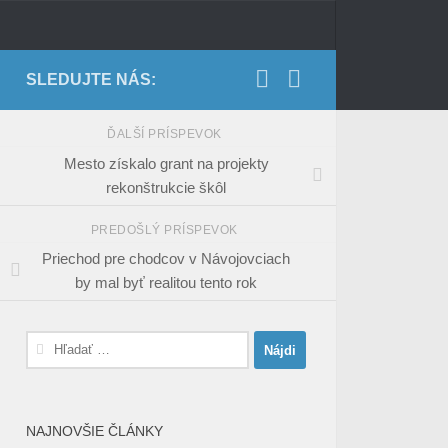
SLEDUJTE NÁS:
ĎALŠÍ PRÍSPEVOK
Mesto získalo grant na projekty
rekonštrukcie škôl
PREDOŠLÝ PRÍSPEVOK
Priechod pre chodcov v Návojovciach
by mal byť realitou tento rok
Hľadať:
NAJNOVŠIE ČLÁNKY