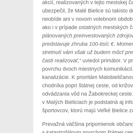
akcií, realizovaných v tejto mestskej č
ubezpečil, že Malé Bielice sú takisto 
neobíde ani v novom volebnom období.
ako i v prípade ostatných mestských ča
plánovaných preinvestovaných zdrojov
predstavuje zhruba 100-tisíc €. Momen
stretnutí vám však už budem môcť preds
časti realizovať,“
uviedol primátor. V p
povrchu dvoch miestnych komunikácií,
kanalizácie. K prioritám Malobieličano
chodníka popri štátnej ceste, od križ
odvádzania vôd na Žabokreckej ceste.
v Malých Bieliciach je podstatná aj in
športovcov, ktorú majú Veľké Bielice 
Prevažná väčšina pripomienok občanov
s katastrofálnym povrchom štátnej ce