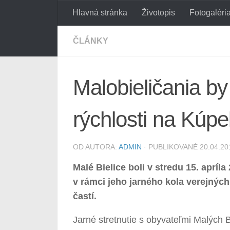
Hlavná stránka
Životopis
Fotogaléri
Preskočiť na obsah
ČLÁNKY
Malobieličania by
rýchlosti na Kúpeľ
OD AUTORA:
ADMIN
· PUBLIKOVANÉ
20.04.20
Malé Bielice boli v stredu 15. aprí
v rámci jeho jarného kola verejnýc
častí.
Jarné stretnutie s obyvateľmi Malých 