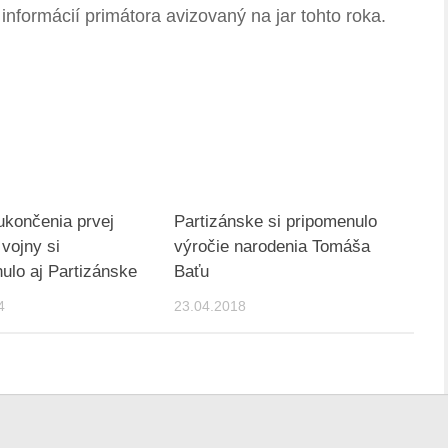
h informácií primátora avizovaný na jar tohto roka.
ukončenia prvej
Partizánske si pripomenulo
 vojny si
výročie narodenia Tomáša
ulo aj Partizánske
Baťu
4
23.04.2018