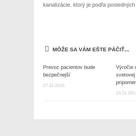
kanalizácie, ktorý je podľa poslednýc
MÔŽE SA VÁM EŠTE PÁČIŤ...
Prevoz pacientov bude
Výročie 
bezpečnejší
svetovej
pripomen
27.11.2015
13.11.201