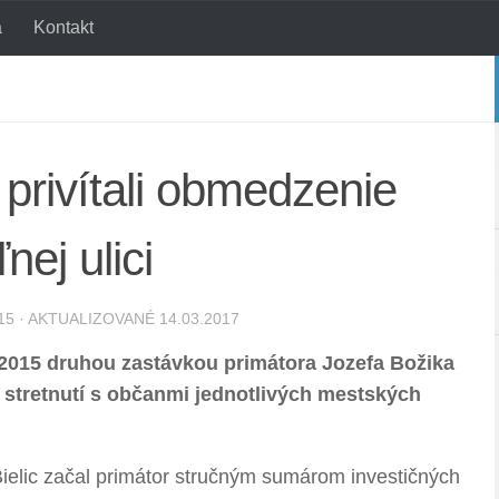
a
Kontakt
 privítali obmedzenie
nej ulici
15
· AKTUALIZOVANÉ
14.03.2017
la 2015 druhou zastávkou primátora Jozefa Božika
h stretnutí s občanmi jednotlivých mestských
Bielic začal primátor stručným sumárom investičných