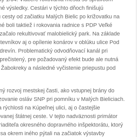
né výsledky. Cestári v týchto dňoch finišujú
 cesty od začiatku Malých Bielic po križovatku na
é boli taktiež i rokovania radnice s PDP Veľké
začalo rekultivovať malobielický park. Na základe
evníkov aj o opílenie konárov v oblúku ulice Pod
 drevín. Problematický odvodňovací kanál pri
 prečistený, pre požadovaný efekt bude ale nutná
Žabokreky a následné vyčistenie priepustu pod
ný rozvoj mestskej časti, ako vstupnej brány do
izovanie osláv SNP pri pomníku v Malých Bieliciach.
ýchlosti na Kúpeľnej ulici, aj o častejšie
vanej štátnej ceste. V tejto nadväznosti primátor
e riaditeľa okresného dopravného inšpektorátu, ktorý
sa okrem iného pýtali na začiatok výstavby