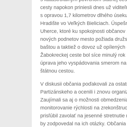
cesty napokon priniesli dnes už viditeľ
s opravou 1,7 kilometrov dlhého úseku
Hradište vo Veľkých Bieliciach. Úspešn
Uherce, ktoré ku spokojnosti občanov 
nových podnetov mesto požiada družst
baštou a taktiež o dovoz už opílených
Žabokreckej ceste bol síce minulý rok
úprava jeho vyspádovania smerom na 
štátnou cestou.
V diskusii občania poďakovali za ostat
Partizánskeho a ocenili i znovu organ
Zaujímali sa aj o možnosti obmedzenia r
monitorovanie rýchlosti na zrekonštruo
prisľúbil zavolať na jesenné stretnuti
by zodpovedal na ich otázky. Občania 