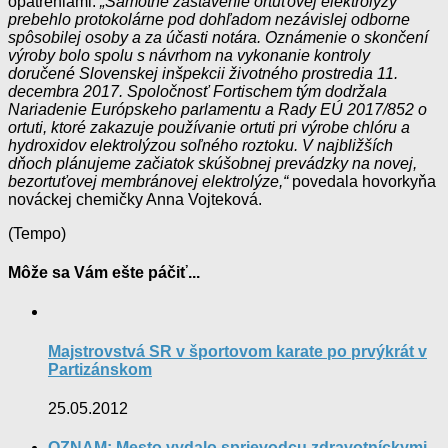
opatreniami.
„Samotné zastavenie ortuťovej elektrolýzy
prebehlo protokolárne pod dohľadom nezávislej odborne
spôsobilej osoby a za účasti notára. Oznámenie o skončení
výroby bolo spolu s návrhom na vykonanie kontroly
doručené Slovenskej inšpekcii životného prostredia 11.
decembra 2017. Spoločnosť Fortischem tým dodržala
Nariadenie Európskeho parlamentu a Rady EÚ 2017/852 o
ortuti, ktoré zakazuje používanie ortuti pri výrobe chlóru a
hydroxidov elektrolýzou soľného roztoku. V najbližších
dňoch plánujeme začiatok skúšobnej prevádzky na novej,
bezortuťovej membránovej elektrolýze,“
povedala hovorkyňa
nováckej chemičky Anna Vojteková.
(Tempo)
Môže sa Vám ešte páčiť...
Majstrovstvá SR v športovom karate po prvýkrát v
Partizánskom
25.05.2012
OZNAM: Mesto vydalo sprievodcu zdravotníckymi