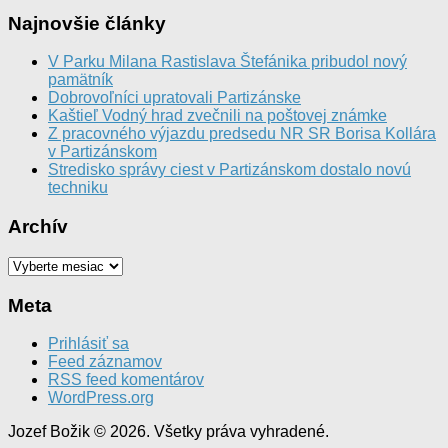
Najnovšie články
V Parku Milana Rastislava Štefánika pribudol nový
pamätník
Dobrovoľníci upratovali Partizánske
Kaštieľ Vodný hrad zvečnili na poštovej známke
Z pracovného výjazdu predsedu NR SR Borisa Kollára
v Partizánskom
Stredisko správy ciest v Partizánskom dostalo novú
techniku
Archív
Archív
Meta
Prihlásiť sa
Feed záznamov
RSS feed komentárov
WordPress.org
Jozef Božik © 2026. Všetky práva vyhradené.