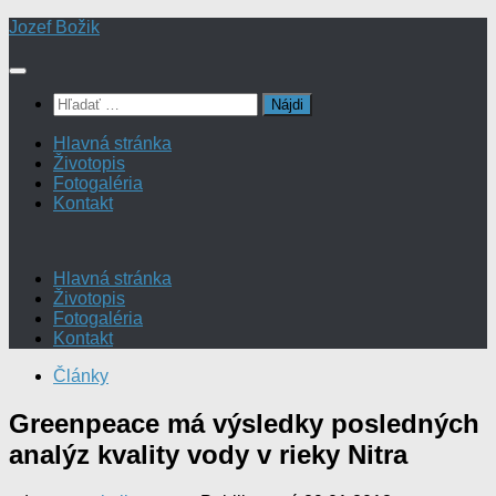
Preskočiť
Jozef Božik
na
obsah
Hľadať:
Hlavná stránka
Životopis
Fotogaléria
Kontakt
Hlavná stránka
Životopis
Fotogaléria
Kontakt
Články
Greenpeace má výsledky posledných
analýz kvality vody v rieky Nitra