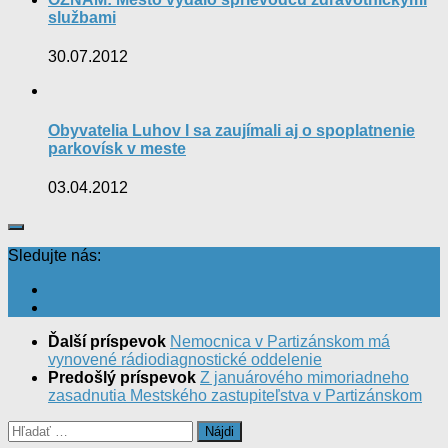
službami
30.07.2012
Obyvatelia Luhov I sa zaujímali aj o spoplatnenie
parkovísk v meste
03.04.2012
Sledujte nás:
Ďalší príspevok
Nemocnica v Partizánskom má
vynovené rádiodiagnostické oddelenie
Predošlý príspevok
Z januárového mimoriadneho
zasadnutia Mestského zastupiteľstva v Partizánskom
Hľadať: