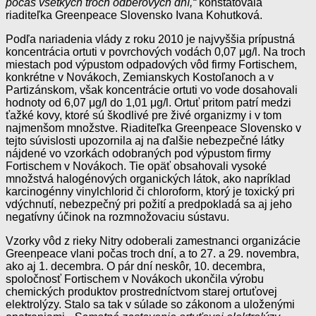
počas všetkých troch odberových dní,“
konštatovala
riaditeľka Greenpeace Slovensko Ivana Kohutková.
Podľa nariadenia vlády z roku 2010 je najvyššia prípustná
koncentrácia ortuti v povrchových vodách 0,07 μg/l. Na troch
miestach pod výpustom odpadových vôd firmy Fortischem,
konkrétne v Novákoch, Zemianskych Kostoľanoch a v
Partizánskom, však koncentrácie ortuti vo vode dosahovali
hodnoty od 6,07 μg/l do 1,01 μg/l. Ortuť pritom patrí medzi
ťažké kovy, ktoré sú škodlivé pre živé organizmy i v tom
najmenšom množstve. Riaditeľka Greenpeace Slovensko v
tejto súvislosti upozornila aj na ďalšie nebezpečné látky
nájdené vo vzorkách odobraných pod výpustom firmy
Fortischem v Novákoch. Tie opäť obsahovali vysoké
množstvá halogénových organických látok, ako napríklad
karcinogénny vinylchlorid či chloroform, ktorý je toxický pri
vdýchnutí, nebezpečný pri požití a predpokladá sa aj jeho
negatívny účinok na rozmnožovaciu sústavu.
Vzorky vôd z rieky Nitry odoberali zamestnanci organizácie
Greenpeace vlani počas troch dní, a to 27. a 29. novembra,
ako aj 1. decembra. O pár dní neskôr, 10. decembra,
spoločnosť Fortischem v Novákoch ukončila výrobu
chemických produktov prostredníctvom starej ortuťovej
elektrolýzy. Stalo sa tak v súlade so zákonom a uloženými