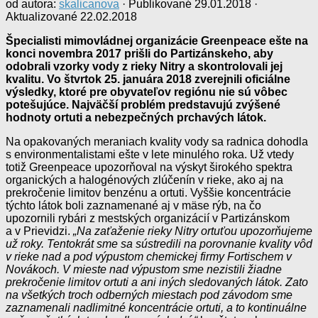
od autora:
skalicanova
· Publikované
29.01.2018
·
Aktualizované
22.02.2018
Špecialisti mimovládnej organizácie Greenpeace ešte na
konci novembra 2017 prišli do Partizánskeho, aby
odobrali vzorky vody z rieky Nitry a skontrolovali jej
kvalitu. Vo štvrtok 25. januára 2018 zverejnili oficiálne
výsledky, ktoré pre obyvateľov regiónu nie sú vôbec
potešujúce. Najväčší problém predstavujú zvýšené
hodnoty ortuti a nebezpečných prchavých látok.
Na opakovaných meraniach kvality vody sa radnica dohodla
s environmentalistami ešte v lete minulého roka. Už vtedy
totiž Greenpeace upozorňoval na výskyt širokého spektra
organických a halogénových zlúčenín v rieke, ako aj na
prekročenie limitov benzénu a ortuti. Vyššie koncentrácie
týchto látok boli zaznamenané aj v mäse rýb, na čo
upozornili rybári z mestských organizácií v Partizánskom
a v Prievidzi.
„Na zaťaženie rieky Nitry ortuťou upozorňujeme
už roky. Tentokrát sme sa sústredili na porovnanie kvality vôd
v rieke nad a pod výpustom chemickej firmy Fortischem v
Novákoch. V mieste nad výpustom sme nezistili žiadne
prekročenie limitov ortuti a ani iných sledovaných látok. Zato
na všetkých troch odberných miestach pod závodom sme
zaznamenali nadlimitné koncentrácie ortuti, a to kontinuálne