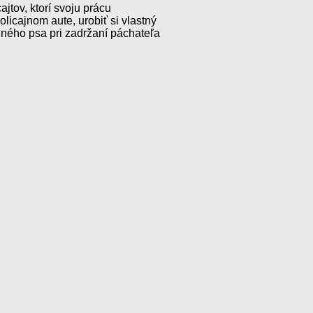
jtov, ktorí svoju prácu
licajnom aute, urobiť si vlastný
ného psa pri zadržaní páchateľa