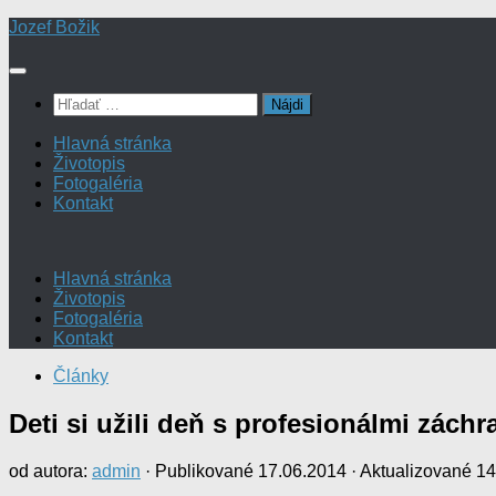
Preskočiť
Jozef Božik
na
obsah
Hľadať:
Hlavná stránka
Životopis
Fotogaléria
Kontakt
Hlavná stránka
Životopis
Fotogaléria
Kontakt
Články
Deti si užili deň s profesionálmi zách
od autora:
admin
· Publikované
17.06.2014
· Aktualizované
14