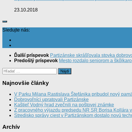
23.10.2018
Sledujte nás:
Ďalší príspevok
Partizánske skrášľovala stovka dobrov
Predošlý príspevok
Mesto rozdalo seniorom a škôlkaro
Hľadať:
Najnovšie články
V Parku Milana Rastislava Štefánika pribudol nový pamä
Dobrovoľníci upratovali Partizánske
Kaštieľ Vodný hrad zvečnili na poštovej známke
Z pracovného výjazdu predsedu NR SR Borisa Kollára 
Stredisko správy ciest v Partizánskom dostalo novú tech
Archív