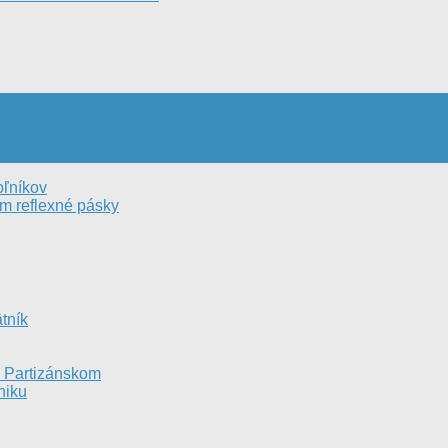
oľníkov
m reflexné pásky
tník
v Partizánskom
niku