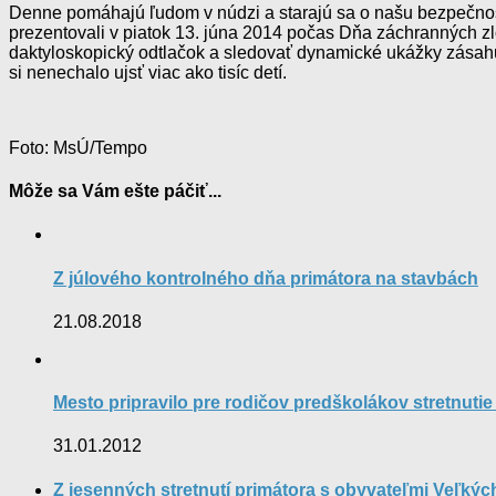
Denne pomáhajú ľudom v núdzi a starajú sa o našu bezpečnosť.
prezentovali v piatok 13. júna 2014 počas Dňa záchranných zlož
daktyloskopický odtlačok a sledovať dynamické ukážky zásahu
si nenechalo ujsť viac ako tisíc detí.
Foto: MsÚ/Tempo
Môže sa Vám ešte páčiť...
Z júlového kontrolného dňa primátora na stavbách
21.08.2018
Mesto pripravilo pre rodičov predškolákov stretnutie
31.01.2012
Z jesenných stretnutí primátora s obyvateľmi Veľkýc