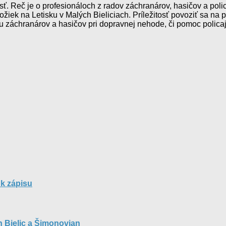
 Reč je o profesionáloch z radov záchranárov, hasičov a polica
iek na Letisku v Malých Bieliciach. Príležitosť povoziť sa na po
 záchranárov a hasičov pri dopravnej nehode, či pomoc policaj
 k zápisu
h Bielic a Šimonovian