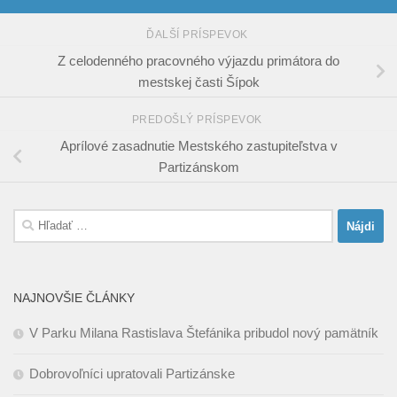
ĎALŠÍ PRÍSPEVOK
Z celodenného pracovného výjazdu primátora do
mestskej časti Šípok
PREDOŠLÝ PRÍSPEVOK
Aprílové zasadnutie Mestského zastupiteľstva v
Partizánskom
Hľadať:
NAJNOVŠIE ČLÁNKY
V Parku Milana Rastislava Štefánika pribudol nový pamätník
Dobrovoľníci upratovali Partizánske