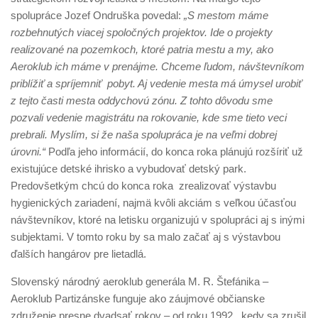
spolupráce Jozef Ondruška povedal:
„S mestom máme
rozbehnutých viacej spoločných projektov. Ide o projekty
realizované na pozemkoch, ktoré patria mestu a my, ako
Aeroklub ich máme v prenájme. Chceme ľudom, návštevníkom
priblížiť a spríjemniť pobyt. Aj vedenie mesta má úmysel urobiť
z tejto časti mesta oddychovú zónu. Z tohto dôvodu sme
pozvali vedenie magistrátu na rokovanie, kde sme tieto veci
prebrali. Myslím, si že naša spolupráca je na veľmi dobrej
úrovni.“
Podľa jeho informácií, do konca roka plánujú rozšíriť už
existujúce detské ihrisko a vybudovať detský park.
Predovšetkým chcú do konca roka zrealizovať výstavbu
hygienických zariadení, najmä kvôli akciám s veľkou účasťou
návštevníkov, ktoré na letisku organizujú v spolupráci aj s inými
subjektami. V tomto roku by sa malo začať aj s výstavbou
ďalších hangárov pre lietadlá.
Slovenský národný aeroklub generála M. R. Štefánika –
Aeroklub Partizánske funguje ako záujmové občianske
združenie presne dvadsať rokov – od roku 1992, kedy sa zrušil