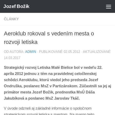
Jozef Božik
Preskočiť na obsah
ČLÁNKY
Aeroklub rokoval s vedením mesta o
rozvoji letiska
OD AUTORA:
ADMIN
· PUBLIKOVANÉ
02.05.2012
· AKTUALIZOVANÉ
14.03.2017
Strategický rozvoj Letiska Malé Bielice bol v nedeľu 22.
apríla 2012 jednou z tém na pravidelnej celočlenskej
schôdzi Aeroklubu, ktorú viedol jeho predseda Jozef
Ondruška, poslanec MsZ v Partizánskom. Zúčastnili sa jej aj
primátor mesta Jozef Božik, prednostka MsÚ Dáša
Jakubíková a poslanec MsZ Jaroslav Tkáč.
V úvode odzneli aj základné informácie o spoločnom
strategickom rozvoji letiska s mestom. Na margo tejto